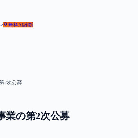
ン
無料
AI診断
第2次公募
事業の第2次公募