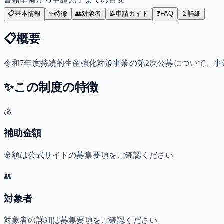
📋
基本情報
✨
特徴
👥
対象者
📝
申請ガイド
❓
FAQ
📄
詳細
📋
概要
令和7年度持続的生産強化対策事業の第2次公募について、
✨
この制度の特徴
💰
補助金額
金額は公式サイトの募集要項をご確認ください
👥
対象者
対象者の詳細は募集要項をご確認ください