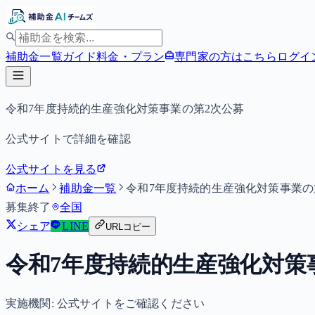
補助金一覧
ガイド
料金・プラン
専門家の方はこちら
ログイ
令和7年度持続的生産強化対策事業の第2次公募
公式サイトで詳細を確認
公式サイトを見る
ホーム
補助金一覧
令和7年度持続的生産強化対策事業の
募集終了
全国
シェア
LINE
URLコピー
令和7年度持続的生産強化対策
実施機関:
公式サイトをご確認ください