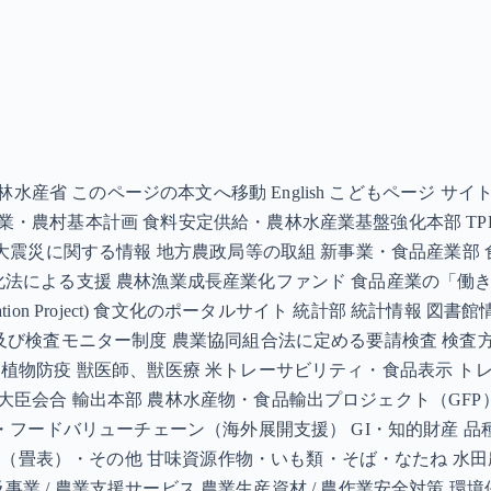
省 このページの本文へ移動 English こどもページ サイ
業・農村基本計画 食料安定供給・農林水産業基盤強化本部 TPP
震災に関する情報 地方農政局等の取組 新事業・食品産業部 食品産業(
化法による支援 農林漁業成長産業化ファンド 食品産業の「働き方
ication Project) 食文化のポータルサイト 統計部 統計情
度及び検査モニター制度 農業協同組合法に定める要請検査 検査
疫 植物防疫 獣医師、獣医療 米トレーサビリティ・食品表示 ト
大臣会合 輸出本部 農林水産物・食品輸出プロジェクト（GFP）
バル・フードバリューチェーン（海外展開支援） GI・知的財産 
（畳表）・その他 甘味資源作物・いも類・そば・なたね 水田
 普及事業 / 農業支援サービス 農業生産資材 / 農作業安全対策 