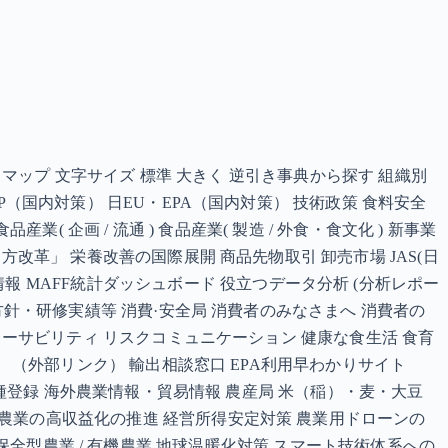
トマップ 文字サイズ 標準 大きく 逆引き事典から探す 組織別
（国内対策） 日EU・EPA（国内対策） 技術政策 食料安全
 企画 / 流通 ) 食品産業( 製造 / 外食・食文化 ) 新事業
改革」 栄養改善の国際展開 商品先物取引 卸売市場 JAS(日
報 図書館情報 MAFF統計ダッシュボード 役立つデータ分析 (分析レポー
方針・研修実績等 消費·安全局 消費者のみなさまへ 消費者の
レーサビリティ リスクコミュニケーション 健康な食生活 食育
 （外部リンク） 輸出相談窓口 EPA利用早わかりサイト
品種登録 海外農業情報・貿易情報 農産局 米（稲）・麦・大豆
農業の高収益化の推進 経営所得安定対策 農業用ドローンの
環境保全型農業 / 有機農業 地球温暖化対策 スマート技術体系への