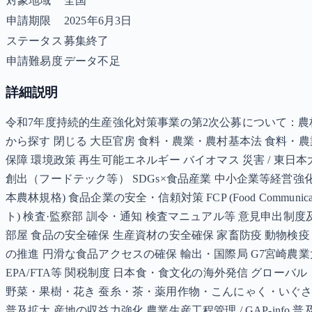
対象地域
全国
申請期限
2025年6月3日
ステータス
募集終了
申請難易度
データ不足
詳細説明
令和7年度持続的生産強化対策事業の第2次公募について：農林水産
から探す 閉じる 大臣官房 食料・農業・農村基本法 食料・農
保障 環境政策 再生可能エネルギー バイオマス 災害 / 東日本大
創出（フードテック等） SDGs×食品産業 中小企業等経営強
本農林規格) 食品企業の安全・信頼対策 FCP (Food Commun
ト) 検査·監察部 訓令・通知 検査マニュアル等 意見申出制
部屋 食品の安全確保 生産資材の安全確保 家畜防疫 動物検
の推進 円滑な食品アクセスの確保 輸出・国際局 G7宮崎農業
EPA/FTA等 関税制度 日本食・食文化の海外発信 グロー
野菜・果樹・花き 蚕糸・茶・薬用作物・こんにゃく・いぐさ
普及拡大 産地の収益力強化 農業生産工程管理 / GAP-info