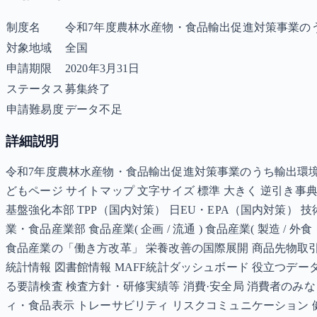
制度名
令和7年度農林水産物・食品輸出促進対策事業の
対象地域
全国
申請期限
2020年3月31日
ステータス
募集終了
申請難易度
データ不足
詳細説明
令和7年度農林水産物・食品輸出促進対策事業のうち輸出環境整
どもページ サイトマップ 文字サイズ 標準 大きく 逆引き
基盤強化本部 TPP（国内対策） 日EU・EPA（国内対策） 
業・食品産業部 食品産業( 企画 / 流通 ) 食品産業( 製造
食品産業の「働き方改革」 栄養改善の国際展開 商品先物取引 卸売市場 
統計情報 図書館情報 MAFF統計ダッシュボード 役立つデー
る要請検査 検査方針・研修実績等 消費·安全局 消費者のみな
ィ・食品表示 トレーサビリティ リスクコミュニケーション 