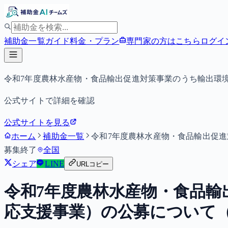
補助金一覧
ガイド
料金・プラン
専門家の方はこちら
ログイ
令和7年度農林水産物・食品輸出促進対策事業のうち輸出環
公式サイトで詳細を確認
公式サイトを見る
ホーム
補助金一覧
令和7年度農林水産物・食品輸出促
募集終了
全国
シェア
LINE
URLコピー
令和7年度農林水産物・食品輸
応支援事業）の公募について（