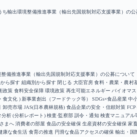
うち輸出環境整備推進事業（輸出先国規制対応支援事業）の公
備推進事業（輸出先国規制対応支援事業）の公募について（2次公
事典から探す 組織別から探す 閉じる 大臣官房 食料・農業・農
技術政策 食料安全保障 環境政策 再生可能エネルギー バイオマス
 / 外食・食文化 ) 新事業創出（フードテック等） SDGs×食品
JAS(日本農林規格) 食品企業の安全・信頼対策 FCP (Food Co
タ分析 (分析レポート) 検査·監察部 訓令・通知 検査マニュ
さまへ 消費者の部屋 食品の安全確保 生産資材の安全確保 家
健康な食生活 食育の推進 円滑な食品アクセスの確保 輸出・国