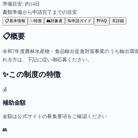
準備目安: 約
14
日
書類準備から申請完了までの目安
📋
基本情報
✨
特徴
👥
対象者
📝
申請ガイド
❓
FAQ
📄
詳細
📋
概要
令和7年度農林水産物・食品輸出促進対策事業のうち輸出環
れる方は、下記に従い御応募ください。
✨
この制度の特徴
💰
補助金額
金額は公式サイトの募集要項をご確認ください
👥