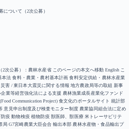
募について（2次公募）
募）：農林水産省 このページの本文へ移動 English こ
村基本法 食料・農業・農村基本計画 食料安定供給・農林水産業
 災害 / 東日本大震災に関する情報 地方農政局等の取組 新事
産業 中小企業等経営強化法による支援 農林漁業成長産業化ファンド
mmunication Project) 食文化のポータルサイト 統計部
アル等 意見申出制度及び検査モニター制度 農業協同組合法に定め
畜防疫 動物検疫 植物防疫 獣医師、獣医療 米トレーサビリテ
際局 G7宮崎農業大臣会合 輸出本部 農林水産物・食品輸出プ