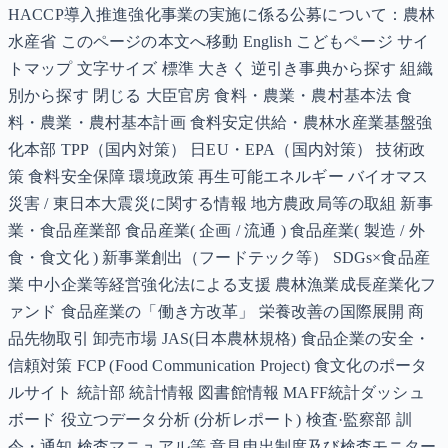
HACCP導入推進強化事業の実施に係る公募について：農林
水産省 このページの本文へ移動 English こどもページ サイ
トマップ 文字サイズ 標準 大きく 逆引き事典から探す 組織
別から探す 閉じる 大臣官房 食料・農業・農村基本法 食
料・農業・農村基本計画 食料安定供給・農林水産業基盤強
化本部 TPP（国内対策） 日EU・EPA（国内対策） 技術政
策 食料安全保障 環境政策 再生可能エネルギー バイオマス
災害 / 東日本大震災に関する情報 地方農政局等の取組 新事
業・食品産業部 食品産業( 企画 / 流通 ) 食品産業( 製造 / 外
食・食文化 ) 新事業創出（フードテック等） SDGs×食品産
業 中小企業等経営強化法による支援 農林漁業成長産業化フ
ァンド 食品産業の「働き方改革」 栄養改善の国際展開 商
品先物取引 卸売市場 JAS(日本農林規格) 食品企業の安全・
信頼対策 FCP (Food Communication Project) 食文化のポータ
ルサイト 統計部 統計情報 図書館情報 MAFF統計ダッシュ
ボード 役立つデータ分析 (分析レポート) 検査·監察部 訓
令・通知 検査マニュアル等 意見申出制度及び検査モニター