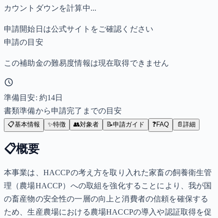
カウントダウンを計算中...
申請開始日は公式サイトをご確認ください
申請の目安
この補助金の難易度情報は現在取得できません
準備目安: 約
14
日
書類準備から申請完了までの目安
📋
基本情報
✨
特徴
👥
対象者
📝
申請ガイド
❓
FAQ
📄
詳細
📋
概要
本事業は、HACCPの考え方を取り入れた家畜の飼養衛生管
理（農場HACCP）への取組を強化することにより、我が国
の畜産物の安全性の一層の向上と消費者の信頼を確保する
ため、生産農場における農場HACCPの導入や認証取得を促