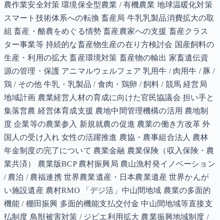
農作業安全対策 環境保全型農業 / 有機農業 地球温暖化対策
スマート技術体系への転換 畜産局 牛乳乳製品消費拡大の取
組 畜産・酪農をめぐる情勢 畜産農家への支援 畜産クラス
ター事業等 持続的な畜産物生産の在り方検討会 国産飼料の
生産・利用の拡大 畜産環境対策 畜産物の輸出 家畜遺伝資
源の管理・保護 アニマルウェルフェア 乳用牛 / 肉用牛 / 豚 /
鶏 / その他 牛乳・乳製品 / 食肉・鶏卵 / 飼料 / 競馬 経営局
地域計画 農業経営人材の育成に向けた官民協議会 担い手と
集落営農 経営体育成支援 農地中間管理機構の活用 農地制
度 企業等の農業参入 新規就農の促進 農業の働き方改革 外
国人の受け入れ 女性の活躍推進 農協・農事組合法人 農林
年金制度の完了について 農業金融 農業保険（収入保険・農
業共済） 農業版BCP 農村振興局 農山漁村発イノベーション
/ 農泊 / 農福連携 世界農業遺産・日本農業遺産 世界かんが
い施設遺産 農村RMO 「デジ活」中山間地域 農業の多面的
機能 / 棚田振興 多面的機能支払交付金 中山間地域等直接支
払制度 鳥獣被害対策 / ジビエ利用拡大 農業振興地域制度 /