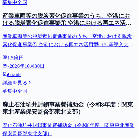
募集中
全国
産業車両等の脱炭素化促進事業のうち、空港にお
ける脱炭素化促進事業① 空港における再エネ活用
型GPU等導入支援（二酸化炭素排出抑制対策事業
産業車両等の脱炭素化促進事業のうち、空港における脱炭
費等補助金）
素化促進事業① 空港における再エネ活用型GPU等導入支援
（二酸化炭素排出抑制対策事業費等補助金）
1.5億円
~
2026年10月30日
jGrants
詳細を見る
募集中
全国
廃止石油坑井封鎖事業費補助金（令和8年度：関東
東北産業保安監督部東北支部）
廃止石油坑井封鎖事業費補助金（令和8年度：関東東北産業
保安監督部東北支部）