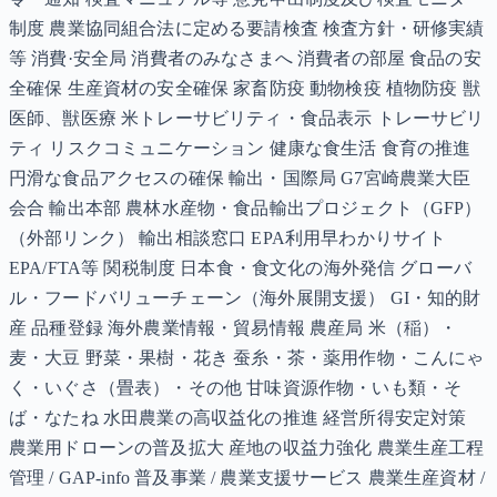
制度 農業協同組合法に定める要請検査 検査方針・研修実績
等 消費·安全局 消費者のみなさまへ 消費者の部屋 食品の安
全確保 生産資材の安全確保 家畜防疫 動物検疫 植物防疫 獣
医師、獣医療 米トレーサビリティ・食品表示 トレーサビリ
ティ リスクコミュニケーション 健康な食生活 食育の推進
円滑な食品アクセスの確保 輸出・国際局 G7宮崎農業大臣
会合 輸出本部 農林水産物・食品輸出プロジェクト（GFP）
（外部リンク） 輸出相談窓口 EPA利用早わかりサイト
EPA/FTA等 関税制度 日本食・食文化の海外発信 グローバ
ル・フードバリューチェーン（海外展開支援） GI・知的財
産 品種登録 海外農業情報・貿易情報 農産局 米（稲）・
麦・大豆 野菜・果樹・花き 蚕糸・茶・薬用作物・こんにゃ
く・いぐさ（畳表）・その他 甘味資源作物・いも類・そ
ば・なたね 水田農業の高収益化の推進 経営所得安定対策
農業用ドローンの普及拡大 産地の収益力強化 農業生産工程
管理 / GAP-info 普及事業 / 農業支援サービス 農業生産資材 /