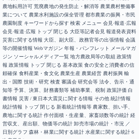
農地転用許可 荒廃農地の発生防止・解消等 農業農村整備事
業について 農業水利施設の保全管理 都市農業の振興・市民
農園制度 キーワードから探す 検索 メニュー 会見·報道·広報
会見·報道·広報 トップ 閉じる 大臣等記者会見 報道発表資料
災害に関する情報 大臣、副大臣、政務官等の出張情報 会議
等の開催情報 Webマガジン 年報・パンフレット メールマガ
ジン ソーシャルメディア一覧 地方農政局等の取組 政策情
報 政策情報 トップ 閉じる 基本政策 食の安全と消費者の信
頼確保 食料産業・食文化 農業生産 農業経営 農村振興 輸
出・国際 技術・研究 検査 審議会 研究会等 法令、告示・通
知等 予算、決算、財務書類等 補助事業、税制 政策評価 白
書情報 災害 / 東日本大震災に関する情報 その他 統計情報
統計情報 トップ 閉じる 新着統計情報等 農家数、担い手、
農地に関する統計 作付面積・生産量、家畜頭数等の統計 経
営収支、産出額、物価等の統計 卸売市場の統計・市況 ／
日別グラフ 森林・林業に関する統計 水産業に関する統計 6