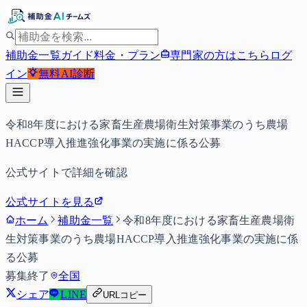
補助金一覧
ガイド
料金・プラン
専門家の方はこちら
ログ
イン
無料
AI診断
令和8年度における家畜生産農場衛生対策事業のうち農場
HACCP導入推進強化事業の実施に係る公募
公式サイトで詳細を確認
公式サイトを見る
ホーム
補助金一覧
令和8年度における家畜生産農場衛
生対策事業のうち農場HACCP導入推進強化事業の実施に係
る公募
募集終了
全国
シェア
LINE
URLコピー