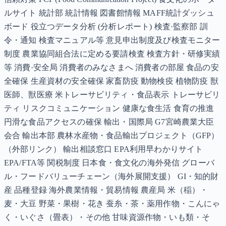
ルサイト 統計部 統計情報 図書館情報 MAFF統計ダッシュ
ボード 役立つデータ分析 (分析レポート) 検査·監察部 訓
令・通知 検査マニュアル等 意見申出制度及び検査モニター
制度 農業協同組合法に定める要請検査 検査方針・研修実績
等 消費·安全局 消費者のみなさまへ 消費者の部屋 食品の安
全確保 生産資材の安全確保 家畜防疫 動物検疫 植物防疫 獣
医師、獣医療 米トレーサビリティ・食品表示 トレーサビリ
ティ リスクコミュニケーション 健康な食生活 食育の推進
円滑な食品アクセスの確保 輸出・国際局 G7宮崎農業大臣
会合 輸出本部 農林水産物・食品輸出プロジェクト（GFP）
（外部リンク） 輸出相談窓口 EPA利用早わかりサイト
EPA/FTA等 関税制度 日本食・食文化の海外発信 グローバ
ル・フードバリューチェーン（海外展開支援） GI・知的財
産 品種登録 海外農業情報・貿易情報 農産局 米（稲）・
麦・大豆 野菜・果樹・花き 蚕糸・茶・薬用作物・こんにゃ
く・いぐさ（畳表）・その他 甘味資源作物・いも類・そ