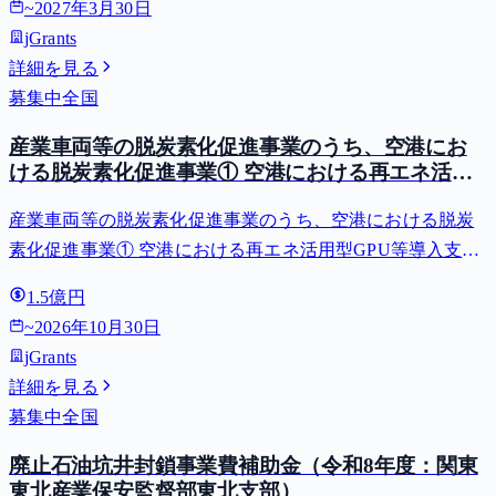
~
2027年3月30日
jGrants
詳細を見る
募集中
全国
産業車両等の脱炭素化促進事業のうち、空港にお
ける脱炭素化促進事業① 空港における再エネ活用
型GPU等導入支援（二酸化炭素排出抑制対策事業
産業車両等の脱炭素化促進事業のうち、空港における脱炭
費等補助金）
素化促進事業① 空港における再エネ活用型GPU等導入支援
（二酸化炭素排出抑制対策事業費等補助金）
1.5億円
~
2026年10月30日
jGrants
詳細を見る
募集中
全国
廃止石油坑井封鎖事業費補助金（令和8年度：関東
東北産業保安監督部東北支部）