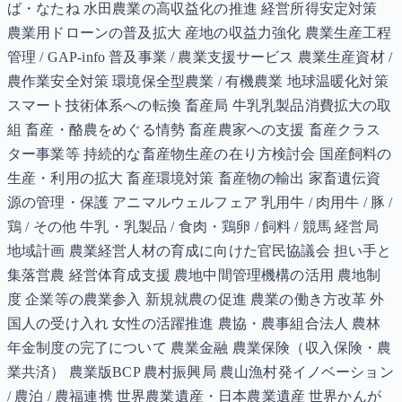
ば・なたね 水田農業の高収益化の推進 経営所得安定対策
農業用ドローンの普及拡大 産地の収益力強化 農業生産工程
管理 / GAP-info 普及事業 / 農業支援サービス 農業生産資材 /
農作業安全対策 環境保全型農業 / 有機農業 地球温暖化対策
スマート技術体系への転換 畜産局 牛乳乳製品消費拡大の取
組 畜産・酪農をめぐる情勢 畜産農家への支援 畜産クラス
ター事業等 持続的な畜産物生産の在り方検討会 国産飼料の
生産・利用の拡大 畜産環境対策 畜産物の輸出 家畜遺伝資
源の管理・保護 アニマルウェルフェア 乳用牛 / 肉用牛 / 豚 /
鶏 / その他 牛乳・乳製品 / 食肉・鶏卵 / 飼料 / 競馬 経営局
地域計画 農業経営人材の育成に向けた官民協議会 担い手と
集落営農 経営体育成支援 農地中間管理機構の活用 農地制
度 企業等の農業参入 新規就農の促進 農業の働き方改革 外
国人の受け入れ 女性の活躍推進 農協・農事組合法人 農林
年金制度の完了について 農業金融 農業保険（収入保険・農
業共済） 農業版BCP 農村振興局 農山漁村発イノベーション
/ 農泊 / 農福連携 世界農業遺産・日本農業遺産 世界かんが