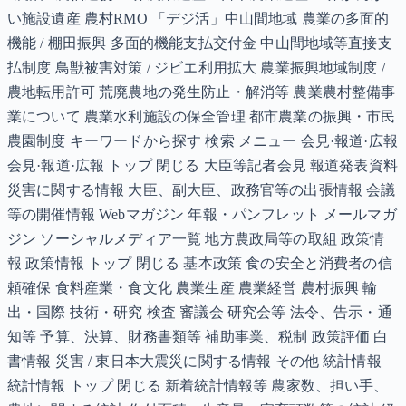
い施設遺産 農村RMO 「デジ活」中山間地域 農業の多面的
機能 / 棚田振興 多面的機能支払交付金 中山間地域等直接支
払制度 鳥獣被害対策 / ジビエ利用拡大 農業振興地域制度 /
農地転用許可 荒廃農地の発生防止・解消等 農業農村整備事
業について 農業水利施設の保全管理 都市農業の振興・市民
農園制度 キーワードから探す 検索 メニュー 会見·報道·広報
会見·報道·広報 トップ 閉じる 大臣等記者会見 報道発表資料
災害に関する情報 大臣、副大臣、政務官等の出張情報 会議
等の開催情報 Webマガジン 年報・パンフレット メールマガ
ジン ソーシャルメディア一覧 地方農政局等の取組 政策情
報 政策情報 トップ 閉じる 基本政策 食の安全と消費者の信
頼確保 食料産業・食文化 農業生産 農業経営 農村振興 輸
出・国際 技術・研究 検査 審議会 研究会等 法令、告示・通
知等 予算、決算、財務書類等 補助事業、税制 政策評価 白
書情報 災害 / 東日本大震災に関する情報 その他 統計情報
統計情報 トップ 閉じる 新着統計情報等 農家数、担い手、