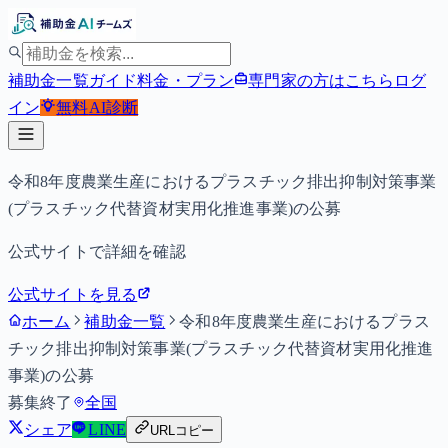
補助金一覧
ガイド
料金・プラン
専門家の方はこちら
ログ
イン
無料
AI診断
令和8年度農業生産におけるプラスチック排出抑制対策事業
(プラスチック代替資材実用化推進事業)の公募
公式サイトで詳細を確認
公式サイトを見る
ホーム
補助金一覧
令和8年度農業生産におけるプラス
チック排出抑制対策事業(プラスチック代替資材実用化推進
事業)の公募
募集終了
全国
シェア
LINE
URLコピー