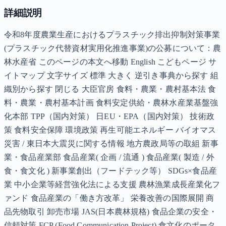
詳細説明
令和8年度農業生産におけるプラスチック排出抑制対策事業
(プラスチック代替資材実用化推進事業)の公募について：農
林水産省 このページの本文へ移動 English こどもページ サ
イトマップ 文字サイズ 標準 大きく 逆引き事典から探す 組
織別から探す 閉じる 大臣官房 食料・農業・農村基本法 食
料・農業・農村基本計画 食料安定供給・農林水産業基盤強
化本部 TPP（国内対策） 日EU・EPA（国内対策） 技術政
策 食料安全保障 環境政策 再生可能エネルギー バイオマス
災害 / 東日本大震災に関する情報 地方農政局等の取組 新事
業・食品産業部 食品産業( 企画 / 流通 ) 食品産業( 製造 / 外
食・食文化 ) 新事業創出（フードテック等） SDGs×食品産
業 中小企業等経営強化法による支援 農林漁業成長産業化フ
ァンド 食品産業の「働き方改革」 栄養改善の国際展開 商
品先物取引 卸売市場 JAS(日本農林規格) 食品企業の安全・
信頼対策 FCP (Food Communication Project) 食文化のポータ