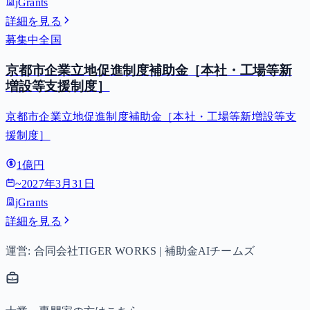
jGrants
詳細を見る
募集中
全国
京都市企業立地促進制度補助金［本社・工場等新
増設等支援制度］
京都市企業立地促進制度補助金［本社・工場等新増設等支
援制度］
1億円
~
2027年3月31日
jGrants
詳細を見る
運営: 合同会社TIGER WORKS | 補助金AIチームズ