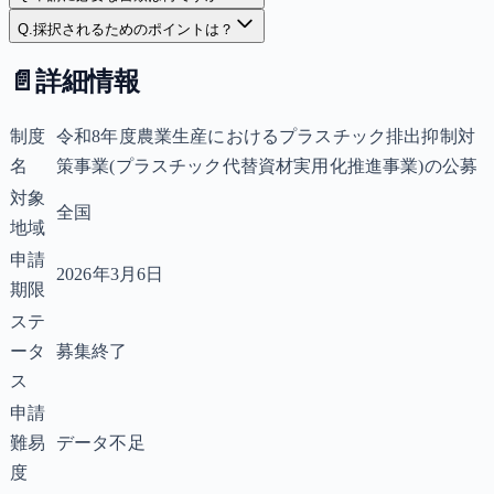
Q.
採択されるためのポイントは？
📄
詳細情報
制度
令和8年度農業生産におけるプラスチック排出抑制対
名
策事業(プラスチック代替資材実用化推進事業)の公募
対象
全国
地域
申請
2026年3月6日
期限
ステ
ータ
募集終了
ス
申請
難易
データ不足
度