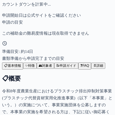
カウントダウンを計算中...
申請開始日は公式サイトをご確認ください
申請の目安
この補助金の難易度情報は現在取得できません
準備目安: 約
14
日
書類準備から申請完了までの目安
📋
基本情報
✨
特徴
👥
対象者
📝
申請ガイド
❓
FAQ
📄
詳細
📋
概要
令和8年度農業生産におけるプラスチック排出抑制対策事業
(プラスチック代替資材実用化推進事業)（以下「本事業」と
いう。）の実施について、事業実施団体を公募しますの
で、本事業の実施を希望される方は、下記に従い御応募く