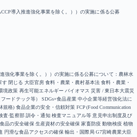
CCP導入推進強化事業を除く。））の実施に係る公募
推進強化事業を除く。））の実施に係る公募について：農林水
ら探す 閉じる 大臣官房 食料・農業・農村基本法 食料・農業・
環境政策 再生可能エネルギー バイオマス 災害 / 東日本大震災
創出（フードテック等） SDGs×食品産業 中小企業等経営強化法に
企業の安全・信頼対策 FCP (Food Communication
ト) 検査·監察部 訓令・通知 検査マニュアル等 意見申出制度及び
食品の安全確保 生産資材の安全確保 家畜防疫 動物検疫 植物
進 円滑な食品アクセスの確保 輸出・国際局 G7宮崎農業大臣