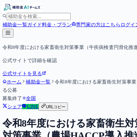
補助金一覧
ガイド
料金・プラン
専門家の方はこちら
ログイ
令和8年度における家畜衛生対策事業（牛疾病検査円滑化推
公式サイトで詳細を確認
公式サイトを見る
ホーム
補助金一覧
令和8年度における家畜衛生対策事業
る公募
募集終了
全国
シェア
LINE
URLコピー
令和8年度における家畜衛生対
対策事業（農場HACCP導入