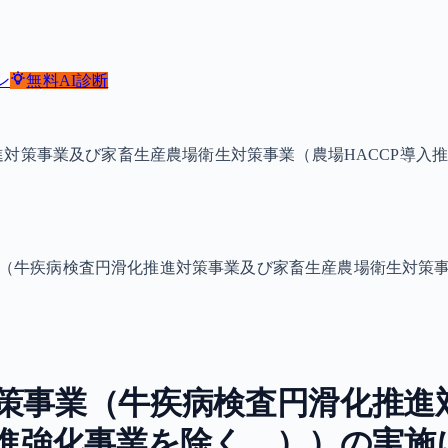
ン
無料
AI診断
進対策事業及び家畜生産農場衛生対策事業（農場HACCP導入
（牛疾病検査円滑化推進対策事業及び家畜生産農場衛生対策事
策事業（牛疾病検査円滑化推進
推進強化事業を除く。））の実施