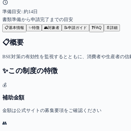
準備目安: 約
14
日
書類準備から申請完了までの目安
📋
基本情報
✨
特徴
👥
対象者
📝
申請ガイド
❓
FAQ
📄
詳細
📋
概要
BSE対策の有効性を監視するとともに、消費者や生産者の信
✨
この制度の特徴
💰
補助金額
金額は公式サイトの募集要項をご確認ください
👥