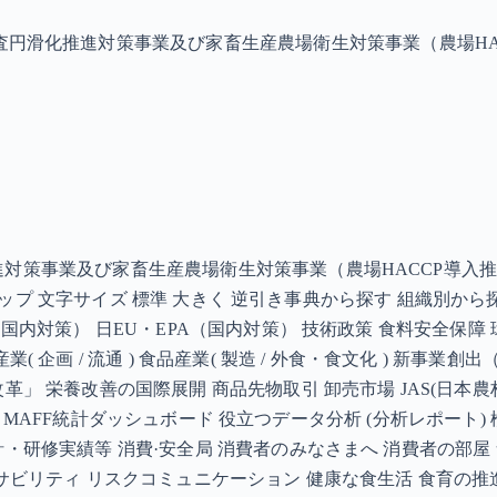
査円滑化推進対策事業及び家畜生産農場衛生対策事業（農場HA
進対策事業及び家畜生産農場衛生対策事業（農場HACCP導入
イトマップ 文字サイズ 標準 大きく 逆引き事典から探す 組織別か
内対策） 日EU・EPA（国内対策） 技術政策 食料安全保障 
企画 / 流通 ) 食品産業( 製造 / 外食・食文化 ) 新事業
改善の国際展開 商品先物取引 卸売市場 JAS(日本農林規格) 食品
館情報 MAFF統計ダッシュボード 役立つデータ分析 (分析レポー
・研修実績等 消費·安全局 消費者のみなさまへ 消費者の部屋 
サビリティ リスクコミュニケーション 健康な食生活 食育の推