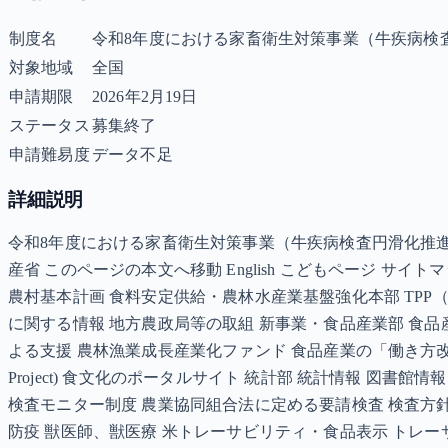
制度名
令和8年度における家畜衛生対策事業（牛疾病検
対象地域
全国
申請期限
2026年2月19日
ステータス
募集終了
申請難易度
データ不足
詳細説明
令和8年度における家畜衛生対策事業（牛疾病検査円滑化推
産省 このページの本文へ移動 English こどもページ サ
農村基本計画 食料安定供給・農林水産業基盤強化本部 TPP（国
に関する情報 地方農政局等の取組 新事業・食品産業部 食品産業( 
よる支援 農林漁業成長産業化ファンド 食品産業の「働き方改革」 栄養
Project) 食文化のポータルサイト 統計部 統計情報 図書
検査モニター制度 農業協同組合法に定める要請検査 検査方針
防疫 獣医師、獣医療 米トレーサビリティ・食品表示 トレー