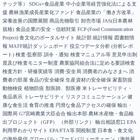
テック等） SDGs×食品産業 中小企業等経営強化法による支
援 農林漁業成長産業化ファンド 食品産業の「働き方改革」
栄養改善の国際展開 商品先物取引 卸売市場 JAS(日本農林
規格) 食品企業の安全・信頼対策 FCP (Food Communication
Project) 食文化のポータルサイト 統計部 統計情報 図書館情
報 MAFF統計ダッシュボード 役立つデータ分析 (分析レポ
ート) 検査·監察部 訓令・通知 検査マニュアル等 意見申出制
度及び検査モニター制度 農業協同組合法に定める要請検査
検査方針・研修実績等 消費·安全局 消費者のみなさまへ 消
費者の部屋 食品の安全確保 生産資材の安全確保 家畜防疫
動物検疫 植物防疫 獣医師、獣医療 米トレーサビリティ・
食品表示 トレーサビリティ リスクコミュニケーション 健
康な食生活 食育の推進 円滑な食品アクセスの確保 輸出・
国際局 G7宮崎農業大臣会合 輸出本部 農林水産物・食品輸
出プロジェクト（GFP） （外部リンク） 輸出相談窓口 EPA
利用早わかりサイト EPA/FTA等 関税制度 日本食・食文化
の海外発信 グローバル・フードバリューチェーン（海外展