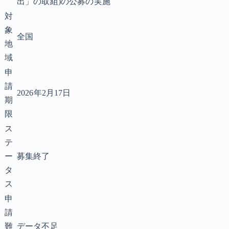
出」の取組)の公募の実施
対
象
全国
地
域
申
請
2026年2月17日
期
限
ス
テ
ー
募集終了
タ
ス
申
請
難
データ不足