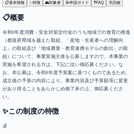
📋
基本情報
✨
特徴
👥
対象者
📝
申請ガイド
❓
FAQ
📄
詳細
📋
概要
令和8年度消費・安全対策交付金のうち地域での食育の推進
（都道府県域を越えた取組、「産地・生産者への理解向
上」の取組及び「地域農業・教育連携モデルの創出」の取
組）について、事業実施主体を公募しますので、本事業の
実施を希望される方は、下記に従い御応募ください。な
お、本公募は、令和8年度予算案に基づくものであるため、
成立後の予算の内容により、事業内容及び予算額等に変更
があり得ることをあらかじめ御了承の上、御応募くださ
い。
✨
この制度の特徴
💰