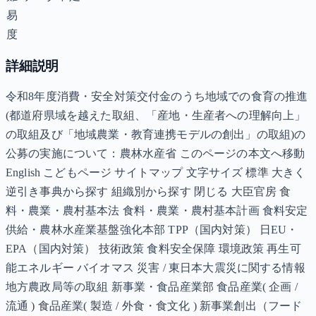
易
度
詳細説明
令和8年度消費・安全対策交付金のうち地域での食育の推進
(都道府県域を越えた取組、「産地・生産者への理解向上」
の取組及び「地域農業・教育連携モデルの創出」の取組)の
公募の実施について：農林水産省 このページの本文へ移動
English こどもページ サイトマップ 文字サイズ 標準 大きく
逆引き事典から探す 組織別から探す 閉じる 大臣官房 食
料・農業・農村基本法 食料・農業・農村基本計画 食料安定
供給・農林水産業基盤強化本部 TPP（国内対策） 日EU・
EPA（国内対策） 技術政策 食料安全保障 環境政策 再生可
能エネルギー バイオマス 災害 / 東日本大震災に関する情報
地方農政局等の取組 新事業・食品産業部 食品産業( 企画 /
流通 ) 食品産業( 製造 / 外食・食文化 ) 新事業創出（フード