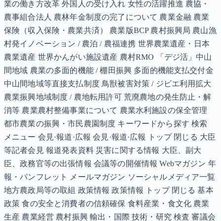
業の働き方改革 外国人の受け入れ 女性の活躍推進 農協・
農事組合法人 農林年金制度の完了について 農業金融 農業
保険（収入保険・農業共済） 農業版BCP 農村振興局 農山漁
村発イノベーション / 農泊 / 農福連携 世界農業遺産・日本
農業遺産 世界かんがい施設遺産 農村RMO 「デジ活」中山
間地域 農業の多面的機能 / 棚田振興 多面的機能支払交付金
中山間地域等直接支払制度 鳥獣被害対策 / ジビエ利用拡大
農業振興地域制度 / 農地転用許可 荒廃農地の発生防止・解
消等 農業農村整備事業について 農業水利施設の保全管理
都市農業の振興・市民農園制度 キーワードから探す 検索
メニュー 会見·報道·広報 会見·報道·広報 トップ 閉じる 大臣
等記者会見 報道発表資料 災害に関する情報 大臣、副大
臣、政務官等の出張情報 会議等の開催情報 Webマガジン 年
報・パンフレット メールマガジン ソーシャルメディア一覧
地方農政局等の取組 政策情報 政策情報 トップ 閉じる 基本
政策 食の安全と消費者の信頼確保 食料産業・食文化 農業
生産 農業経営 農村振興 輸出・国際 技術・研究 検査 審議会