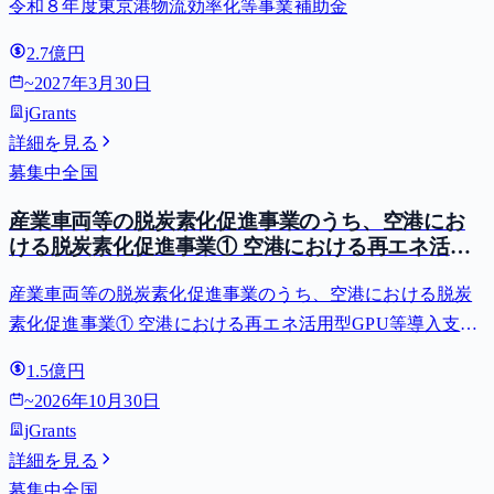
令和８年度東京港物流効率化等事業補助金
2.7億円
~
2027年3月30日
jGrants
詳細を見る
募集中
全国
産業車両等の脱炭素化促進事業のうち、空港にお
ける脱炭素化促進事業① 空港における再エネ活用
型GPU等導入支援（二酸化炭素排出抑制対策事業
産業車両等の脱炭素化促進事業のうち、空港における脱炭
費等補助金）
素化促進事業① 空港における再エネ活用型GPU等導入支援
（二酸化炭素排出抑制対策事業費等補助金）
1.5億円
~
2026年10月30日
jGrants
詳細を見る
募集中
全国