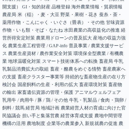
開支援） GI・知的財産 品種登録 海外農業情報・貿易情報
農産局 米（稲）・麦・大豆 野菜・果樹・花き 蚕糸・茶・
薬用作物・こんにゃく・いぐさ（畳表）・その他 甘味資源
作物・いも類・そば・なたね 水田農業の高収益化の推進 経
営所得安定対策 農業用ドローンの普及拡大 産地の収益力強
化 農業生産工程管理 / GAP-info 普及事業 / 農業支援サービ
ス 農業生産資材 / 農作業安全対策 環境保全型農業 / 有機農
業 地球温暖化対策 スマート技術体系への転換 畜産局 牛乳
乳製品消費拡大の取組 畜産・酪農をめぐる情勢 畜産農家へ
の支援 畜産クラスター事業等 持続的な畜産物生産の在り方
検討会 国産飼料の生産・利用の拡大 畜産環境対策 畜産物
の輸出 家畜遺伝資源の管理・保護 アニマルウェルフェア
乳用牛 / 肉用牛 / 豚 / 鶏 / その他 牛乳・乳製品 / 食肉・鶏卵 /
飼料 / 競馬 経営局 地域計画 農業経営人材の育成に向けた官
民協議会 担い手と集落営農 経営体育成支援 農地中間管理
機構の活用 農地制度 企業等の農業参入 新規就農の促進 農