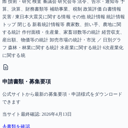
際 技術・研究 検査 審議会 研究会等 法令、告示・通知等 予
算、決算、財務書類等 補助事業、税制 政策評価 白書情報
災害 / 東日本大震災に関する情報 その他 統計情報 統計情報
トップ 閉じる 新着統計情報等 農家数、担い手、農地に関
する統計 作付面積・生産量、家畜頭数等の統計 経営収支、
産出額、物価等の統計 卸売市場の統計・市況 ／ 日別グラ
フ 森林・林業に関する統計 水産業に関する統計 6次産業化
に関する統
申請書類・募集要項
公式サイトから最新の募集要項・申請様式をダウンロード
できます
当サイト最終確認:
2026年4月13日
書類を確認