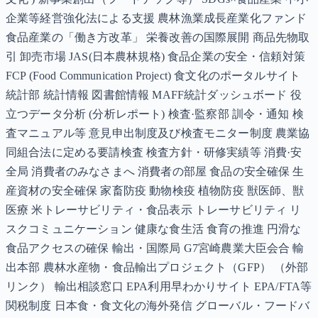
企業等経営強化法による支援 農林漁業成長産業化ファンド
食品産業の「働き方改革」 栄養改善の国際展開 商品先物取
引 卸売市場 JAS(日本農林規格) 食品企業の安全・信頼対策
FCP (Food Communication Project) 食文化のポータルサイト
統計部 統計情報 図書館情報 MAFF統計ダッシュボード 役
立つデータ分析 (分析レポート) 検査·監察部 訓令・通知 検
査マニュアル等 意見申出制度及び検査モニター制度 農業協
同組合法に定める要請検査 検査方針・研修実績等 消費·安
全局 消費者のみなさまへ 消費者の部屋 食品の安全確保 生
産資材の安全確保 家畜防疫 動物検疫 植物防疫 獣医師、獣
医療 米トレーサビリティ・食品表示 トレーサビリティ リ
スクコミュニケーション 健康な食生活 食育の推進 円滑な
食品アクセスの確保 輸出・国際局 G7宮崎農業大臣会合 輸
出本部 農林水産物・食品輸出プロジェクト（GFP） （外部
リンク） 輸出相談窓口 EPA利用早わかりサイト EPA/FTA等
関税制度 日本食・食文化の海外発信 グローバル・フードバ