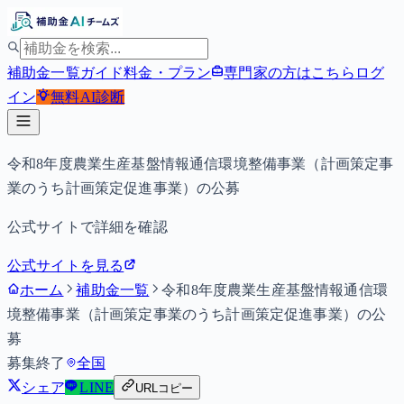
補助金一覧
ガイド
料金・プラン
専門家の方はこちら
ログ
イン
無料
AI診断
令和8年度農業生産基盤情報通信環境整備事業（計画策定事
業のうち計画策定促進事業）の公募
公式サイトで詳細を確認
公式サイトを見る
ホーム
補助金一覧
令和8年度農業生産基盤情報通信環
境整備事業（計画策定事業のうち計画策定促進事業）の公
募
募集終了
全国
シェア
LINE
URLコピー