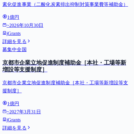
素化促進事業（二酸化炭素排出抑制対策事業費等補助金）
1億円
~
2026年10月30日
jGrants
詳細を見る
募集中
全国
京都市企業立地促進制度補助金［本社・工場等新
増設等支援制度］
京都市企業立地促進制度補助金［本社・工場等新増設等支
援制度］
1億円
~
2027年3月31日
jGrants
詳細を見る