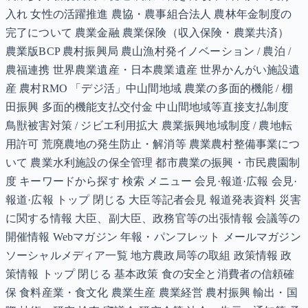
入れ 女性の活躍推進 農協・農事組合法人 農林年金制度の
完了について 農業金融 農業保険（収入保険・農業共済）
農業版BCP 農村振興局 農山漁村発イノベーション / 農泊 /
農福連携 世界農業遺産・日本農業遺産 世界かんがい施設遺
産 農村RMO 「デジ活」中山間地域 農業の多面的機能 / 棚
田振興 多面的機能支払交付金 中山間地域等直接支払制度
鳥獣被害対策 / ジビエ利用拡大 農業振興地域制度 / 農地転
用許可 荒廃農地の発生防止・解消等 農業農村整備事業につ
いて 農業水利施設の保全管理 都市農業の振興・市民農園制
度 キーワードから探す 検索 メニュー 会見·報道·広報 会見·
報道·広報 トップ 閉じる 大臣等記者会見 報道発表資料 災害
に関する情報 大臣、副大臣、政務官等の出張情報 会議等の
開催情報 Webマガジン 年報・パンフレット メールマガジン
ソーシャルメディア一覧 地方農政局等の取組 政策情報 政
策情報 トップ 閉じる 基本政策 食の安全と消費者の信頼確
保 食料産業・食文化 農業生産 農業経営 農村振興 輸出・国