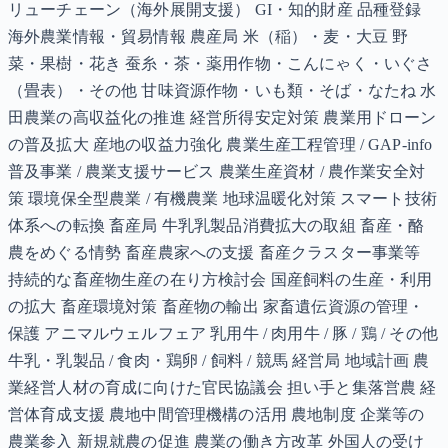
リューチェーン（海外展開支援） GI・知的財産 品種登録
海外農業情報・貿易情報 農産局 米（稲）・麦・大豆 野
菜・果樹・花き 蚕糸・茶・薬用作物・こんにゃく・いぐさ
（畳表）・その他 甘味資源作物・いも類・そば・なたね 水
田農業の高収益化の推進 経営所得安定対策 農業用ドローン
の普及拡大 産地の収益力強化 農業生産工程管理 / GAP-info
普及事業 / 農業支援サービス 農業生産資材 / 農作業安全対
策 環境保全型農業 / 有機農業 地球温暖化対策 スマート技術
体系への転換 畜産局 牛乳乳製品消費拡大の取組 畜産・酪
農をめぐる情勢 畜産農家への支援 畜産クラスター事業等
持続的な畜産物生産の在り方検討会 国産飼料の生産・利用
の拡大 畜産環境対策 畜産物の輸出 家畜遺伝資源の管理・
保護 アニマルウェルフェア 乳用牛 / 肉用牛 / 豚 / 鶏 / その他
牛乳・乳製品 / 食肉・鶏卵 / 飼料 / 競馬 経営局 地域計画 農
業経営人材の育成に向けた官民協議会 担い手と集落営農 経
営体育成支援 農地中間管理機構の活用 農地制度 企業等の
農業参入 新規就農の促進 農業の働き方改革 外国人の受け