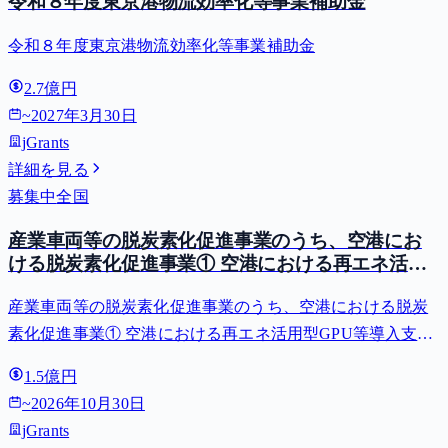
令和８年度東京港物流効率化等事業補助金
令和８年度東京港物流効率化等事業補助金
2.7億円
~
2027年3月30日
jGrants
詳細を見る
募集中
全国
産業車両等の脱炭素化促進事業のうち、空港にお
ける脱炭素化促進事業① 空港における再エネ活用
型GPU等導入支援（二酸化炭素排出抑制対策事業
産業車両等の脱炭素化促進事業のうち、空港における脱炭
費等補助金）
素化促進事業① 空港における再エネ活用型GPU等導入支援
（二酸化炭素排出抑制対策事業費等補助金）
1.5億円
~
2026年10月30日
jGrants