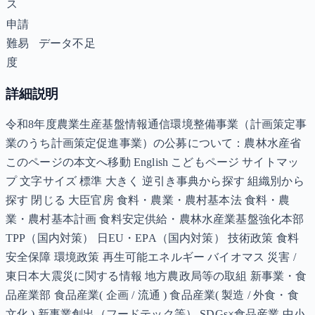
ス
申請
難易
データ不足
度
詳細説明
令和8年度農業生産基盤情報通信環境整備事業（計画策定事
業のうち計画策定促進事業）の公募について：農林水産省
このページの本文へ移動 English こどもページ サイトマッ
プ 文字サイズ 標準 大きく 逆引き事典から探す 組織別から
探す 閉じる 大臣官房 食料・農業・農村基本法 食料・農
業・農村基本計画 食料安定供給・農林水産業基盤強化本部
TPP（国内対策） 日EU・EPA（国内対策） 技術政策 食料
安全保障 環境政策 再生可能エネルギー バイオマス 災害 /
東日本大震災に関する情報 地方農政局等の取組 新事業・食
品産業部 食品産業( 企画 / 流通 ) 食品産業( 製造 / 外食・食
文化 ) 新事業創出（フードテック等） SDGs×食品産業 中小