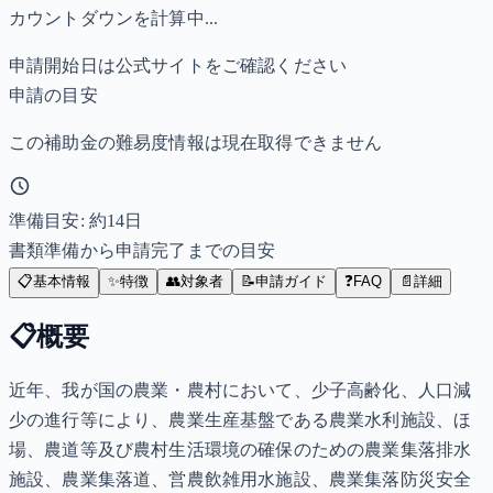
カウントダウンを計算中...
申請開始日は公式サイトをご確認ください
申請の目安
この補助金の難易度情報は現在取得できません
準備目安: 約
14
日
書類準備から申請完了までの目安
📋
基本情報
✨
特徴
👥
対象者
📝
申請ガイド
❓
FAQ
📄
詳細
📋
概要
近年、我が国の農業・農村において、少子高齢化、人口減
少の進行等により、農業生産基盤である農業水利施設、ほ
場、農道等及び農村生活環境の確保のための農業集落排水
施設、農業集落道、営農飲雑用水施設、農業集落防災安全