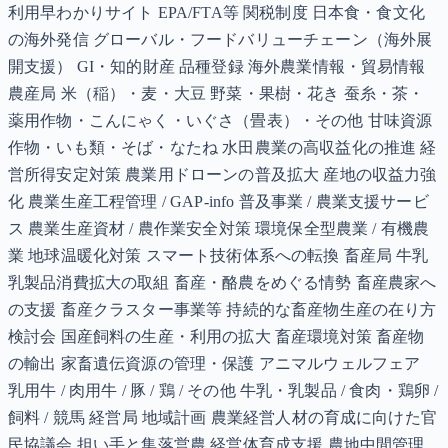
利用早わかりサイト EPA/FTA等 関税制度 日本食・食文化
の海外発信 グローバル・フードバリューチェーン（海外展
開支援） GI・知的財産 品種登録 海外農業情報・貿易情報
農産局 米（稲）・麦・大豆 野菜・果樹・花き 蚕糸・茶・
薬用作物・こんにゃく・いぐさ（畳表）・その他 甘味資源
作物・いも類・そば・なたね 水田農業の高収益化の推進 経
営所得安定対策 農業用ドローンの普及拡大 産地の収益力強
化 農業生産工程管理 / GAP-info 普及事業 / 農業支援サービ
ス 農業生産資材 / 農作業安全対策 環境保全型農業 / 有機農
業 地球温暖化対策 スマート技術体系への転換 畜産局 牛乳
乳製品消費拡大の取組 畜産・酪農をめぐる情勢 畜産農家へ
の支援 畜産クラスター事業等 持続的な畜産物生産の在り方
検討会 国産飼料の生産・利用の拡大 畜産環境対策 畜産物
の輸出 家畜遺伝資源の管理・保護 アニマルウェルフェア
乳用牛 / 肉用牛 / 豚 / 鶏 / その他 牛乳・乳製品 / 食肉・鶏卵 /
飼料 / 競馬 経営局 地域計画 農業経営人材の育成に向けた官
民協議会 担い手と集落営農 経営体育成支援 農地中間管理