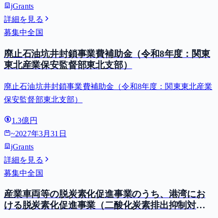
jGrants
詳細を見る
募集中
全国
廃止石油坑井封鎖事業費補助金（令和8年度：関東
東北産業保安監督部東北支部）
廃止石油坑井封鎖事業費補助金（令和8年度：関東東北産業
保安監督部東北支部）
1.3億円
~
2027年3月31日
jGrants
詳細を見る
募集中
全国
産業車両等の脱炭素化促進事業のうち、港湾にお
ける脱炭素化促進事業（二酸化炭素排出抑制対策
事業費等補助金）