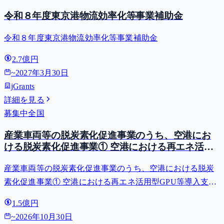
令和８年度東京港物流効率化等事業補助金
令和８年度東京港物流効率化等事業補助金
2.7億円
~
2027年3月30日
jGrants
詳細を見る
募集中
全国
産業車両等の脱炭素化促進事業のうち、空港にお
ける脱炭素化促進事業① 空港における再エネ活用
型GPU等導入支援（二酸化炭素排出抑制対策事業
産業車両等の脱炭素化促進事業のうち、空港における脱炭
費等補助金）
素化促進事業① 空港における再エネ活用型GPU等導入支援
（二酸化炭素排出抑制対策事業費等補助金）
1.5億円
~
2026年10月30日