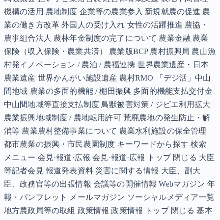
機構の活用 農地制度 企業等の農業参入 新規就農の促進 農
業の働き方改革 外国人の受け入れ 女性の活躍推進 農協・
農事組合法人 農林年金制度の完了について 農業金融 農業
保険（収入保険・農業共済） 農業版BCP 農村振興局 農山漁
村発イノベーション / 農泊 / 農福連携 世界農業遺産・日本
農業遺産 世界かんがい施設遺産 農村RMO 「デジ活」中山
間地域 農業の多面的機能 / 棚田振興 多面的機能支払交付金
中山間地域等直接支払制度 鳥獣被害対策 / ジビエ利用拡大
農業振興地域制度 / 農地転用許可 荒廃農地の発生防止・解
消等 農業農村整備事業について 農業水利施設の保全管理
都市農業の振興・市民農園制度 キーワードから探す 検索
メニュー 会見·報道·広報 会見·報道·広報 トップ 閉じる 大臣
等記者会見 報道発表資料 災害に関する情報 大臣、副大
臣、政務官等の出張情報 会議等の開催情報 Webマガジン 年
報・パンフレット メールマガジン ソーシャルメディア一覧
地方農政局等の取組 政策情報 政策情報 トップ 閉じる 基本