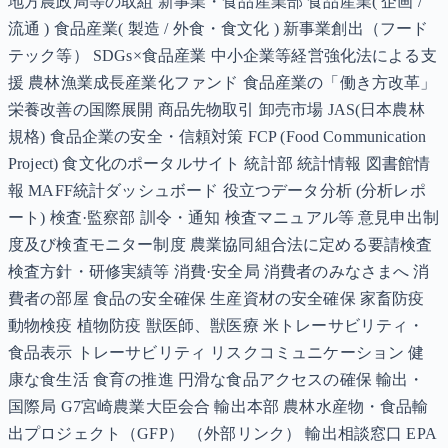
地方農政局等の取組 新事業・食品産業部 食品産業( 企画 /
流通 ) 食品産業( 製造 / 外食・食文化 ) 新事業創出（フード
テック等） SDGs×食品産業 中小企業等経営強化法による支
援 農林漁業成長産業化ファンド 食品産業の「働き方改革」
栄養改善の国際展開 商品先物取引 卸売市場 JAS(日本農林
規格) 食品企業の安全・信頼対策 FCP (Food Communication
Project) 食文化のポータルサイト 統計部 統計情報 図書館情
報 MAFF統計ダッシュボード 役立つデータ分析 (分析レポ
ート) 検査·監察部 訓令・通知 検査マニュアル等 意見申出制
度及び検査モニター制度 農業協同組合法に定める要請検査
検査方針・研修実績等 消費·安全局 消費者のみなさまへ 消
費者の部屋 食品の安全確保 生産資材の安全確保 家畜防疫
動物検疫 植物防疫 獣医師、獣医療 米トレーサビリティ・
食品表示 トレーサビリティ リスクコミュニケーション 健
康な食生活 食育の推進 円滑な食品アクセスの確保 輸出・
国際局 G7宮崎農業大臣会合 輸出本部 農林水産物・食品輸
出プロジェクト（GFP） （外部リンク） 輸出相談窓口 EPA