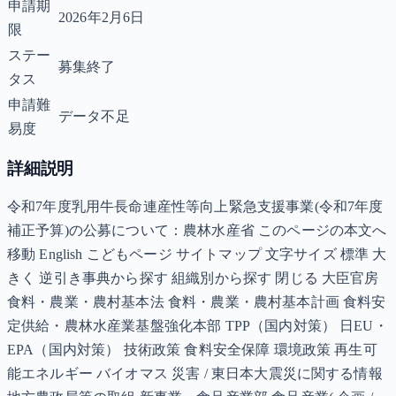
申請期
2026年2月6日
限
ステー
募集終了
タス
申請難
データ不足
易度
詳細説明
令和7年度乳用牛長命連産性等向上緊急支援事業(令和7年度
補正予算)の公募について：農林水産省 このページの本文へ
移動 English こどもページ サイトマップ 文字サイズ 標準 大
きく 逆引き事典から探す 組織別から探す 閉じる 大臣官房
食料・農業・農村基本法 食料・農業・農村基本計画 食料安
定供給・農林水産業基盤強化本部 TPP（国内対策） 日EU・
EPA（国内対策） 技術政策 食料安全保障 環境政策 再生可
能エネルギー バイオマス 災害 / 東日本大震災に関する情報