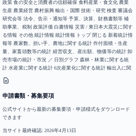
政策 食の安全と消費者の信頼確保 食料産業・食文化 農業
生産 農業経営 農村振興 輸出・国際 技術・研究 検査 審議会
研究会等 法令、告示・通知等 予算、決算、財務書類等 補
助事業、税制 政策評価 白書情報 災害 / 東日本大震災に関す
る情報 その他 統計情報 統計情報 トップ 閉じる 新着統計情
報等 農家数、担い手、農地に関する統計 作付面積・生産
量、家畜頭数等の統計 経営収支、産出額、物価等の統計 卸
売市場の統計・市況 ／ 日別グラフ 森林・林業に関する統
計 水産業に関する統計 6次産業化に関する統計 輸出入に関
申請書類・募集要項
公式サイトから最新の募集要項・申請様式をダウンロード
できます
当サイト最終確認:
2026年4月13日