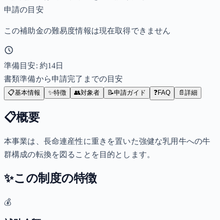
申請の目安
この補助金の難易度情報は現在取得できません
準備目安: 約
14
日
書類準備から申請完了までの目安
📋
基本情報
✨
特徴
👥
対象者
📝
申請ガイド
❓
FAQ
📄
詳細
📋
概要
本事業は、長命連産性に重きを置いた強健な乳用牛への牛
群構成の転換を図ることを目的とします。
✨
この制度の特徴
💰