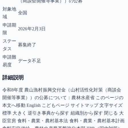
（商談会開催等事業））の公募
対象地
全国
域
申請期
2026年2月3日
限
ステー
募集終了
タス
申請難
データ不足
易度
詳細説明
令和8年度 農山漁村振興交付金（山村活性化対策（商談会
開催等事業））の公募について：農林水産省 このページの
本文へ移動 English こどもページ サイトマップ 文字サイズ
標準 大きく 逆引き事典から探す 組織別から探す 閉じる 大
臣官房 食料・農業・農村基本法 食料・農業・農村基本計画