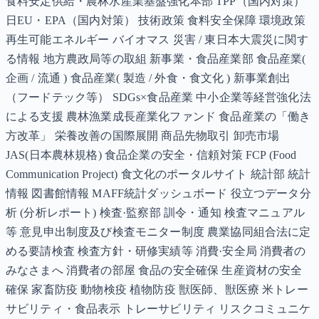
食料安定供給・農林水産業基盤強化本部 TPP（国内対策）
日EU・EPA（国内対策） 技術政策 食料安全保障 環境政策
再生可能エネルギー バイオマス 災害 / 東日本大震災に関す
る情報 地方農政局等の取組 新事業・食品産業部 食品産業(
企画 / 流通 ) 食品産業( 製造 / 外食・食文化 ) 新事業創出
（フードテック等） SDGs×食品産業 中小企業等経営強化法
による支援 農林漁業成長産業化ファンド 食品産業の「働き
方改革」 栄養改善の国際展開 商品先物取引 卸売市場
JAS(日本農林規格) 食品企業の安全・信頼対策 FCP (Food
Communication Project) 食文化のポータルサイト 統計部 統計
情報 図書館情報 MAFF統計ダッシュボード 役立つデータ分
析 (分析レポート) 検査·監察部 訓令・通知 検査マニュアル
等 意見申出制度及び検査モニター制度 農業協同組合法に定
める要請検査 検査方針・研修実績等 消費·安全局 消費者の
みなさまへ 消費者の部屋 食品の安全確保 生産資材の安全
確保 家畜防疫 動物検疫 植物防疫 獣医師、獣医療 米トレー
サビリティ・食品表示 トレーサビリティ リスクコミュニケ