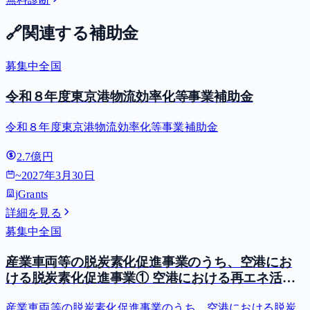
🔗
関連する補助金
募集中
全国
令和８年度東京港物流効率化等事業補助金
令和８年度東京港物流効率化等事業補助金
2.7億円
~
2027年3月30日
jGrants
詳細を見る
募集中
全国
産業車両等の脱炭素化促進事業のうち、空港にお
ける脱炭素化促進事業① 空港における再エネ活用
型GPU等導入支援（二酸化炭素排出抑制対策事業
産業車両等の脱炭素化促進事業のうち、空港における脱炭
費等補助金）