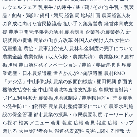
ルウェルフェア 乳用牛 / 肉用牛 / 豚 / 鶏 / その他 牛乳・乳製
品 / 食肉・鶏卵 / 飼料 / 競馬 経営局 地域計画 農業経営人材
の育成に向けた官民協議会 担い手と集落営農 経営体育成支
援 農地中間管理機構の活用 農地制度 企業等の農業参入 新
規就農の促進 農業の働き方改革 外国人の受け入れ 女性の
活躍推進 農協・農事組合法人 農林年金制度の完了について
農業金融 農業保険（収入保険・農業共済） 農業版BCP 農村
振興局 農山漁村発イノベーション / 農泊 / 農福連携 世界農
業遺産・日本農業遺産 世界かんがい施設遺産 農村RMO
「デジ活」中山間地域 農業の多面的機能 / 棚田振興 多面的
機能支払交付金 中山間地域等直接支払制度 鳥獣被害対策 /
ジビエ利用拡大 農業振興地域制度 / 農地転用許可 荒廃農地
の発生防止・解消等 農業農村整備事業について 農業水利施
設の保全管理 都市農業の振興・市民農園制度 キーワードか
ら探す 検索 メニュー 会見·報道·広報 会見·報道·広報 トップ
閉じる 大臣等記者会見 報道発表資料 災害に関する情報 大