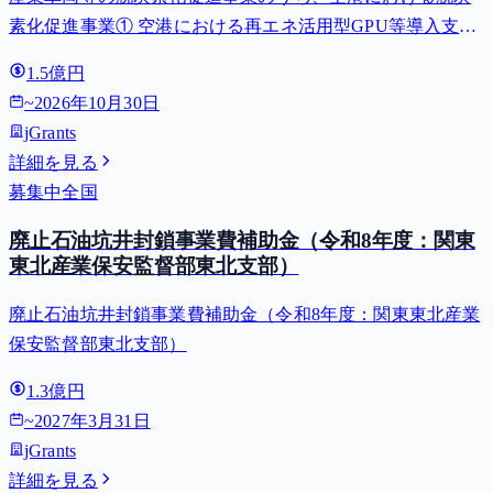
素化促進事業① 空港における再エネ活用型GPU等導入支援
（二酸化炭素排出抑制対策事業費等補助金）
1.5億円
~
2026年10月30日
jGrants
詳細を見る
募集中
全国
廃止石油坑井封鎖事業費補助金（令和8年度：関東
東北産業保安監督部東北支部）
廃止石油坑井封鎖事業費補助金（令和8年度：関東東北産業
保安監督部東北支部）
1.3億円
~
2027年3月31日
jGrants
詳細を見る