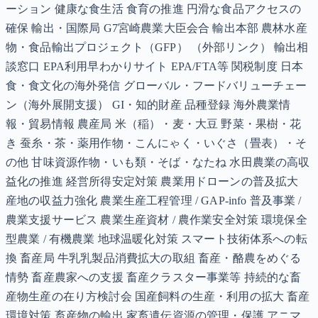
ーション 健康な食生活 食育の推進 円滑な食品アクセスの
確保 輸出・国際局 G7宮崎農業大臣会合 輸出本部 農林水産
物・食品輸出プロジェクト（GFP） （外部リンク） 輸出相
談窓口 EPA利用早わかりサイト EPA/FTA等 関税制度 日本
食・食文化の海外発信 グローバル・フードバリューチェー
ン（海外展開支援） GI・知的財産 品種登録 海外農業情
報・貿易情報 農産局 米（稲）・麦・大豆 野菜・果樹・花
き 蚕糸・茶・薬用作物・こんにゃく・いぐさ（畳表）・そ
の他 甘味資源作物・いも類・そば・なたね 水田農業の高収
益化の推進 経営所得安定対策 農業用ドローンの普及拡大
産地の収益力強化 農業生産工程管理 / GAP-info 普及事業 /
農業支援サービス 農業生産資材 / 農作業安全対策 環境保全
型農業 / 有機農業 地球温暖化対策 スマート技術体系への転
換 畜産局 牛乳乳製品消費拡大の取組 畜産・酪農をめぐる
情勢 畜産農家への支援 畜産クラスター事業等 持続的な畜
産物生産の在り方検討会 国産飼料の生産・利用の拡大 畜産
環境対策 畜産物の輸出 家畜遺伝資源の管理・保護 アニマ