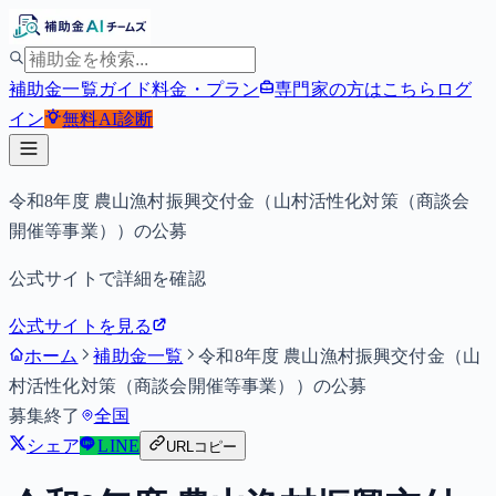
補助金一覧
ガイド
料金・プラン
専門家の方はこちら
ログ
イン
無料
AI診断
令和8年度 農山漁村振興交付金（山村活性化対策（商談会
開催等事業））の公募
公式サイトで詳細を確認
公式サイトを見る
ホーム
補助金一覧
令和8年度 農山漁村振興交付金（山
村活性化対策（商談会開催等事業））の公募
募集終了
全国
シェア
LINE
URLコピー