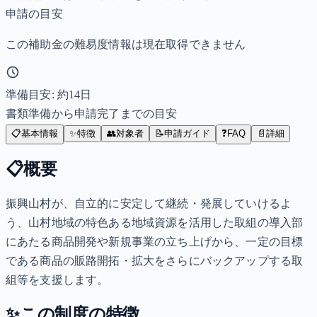
申請の目安
この補助金の難易度情報は現在取得できません
準備目安: 約
14
日
書類準備から申請完了までの目安
📋
基本情報
✨
特徴
👥
対象者
📝
申請ガイド
❓
FAQ
📄
詳細
📋
概要
振興山村が、自立的に安定して継続・発展していけるよ
う、山村地域の特色ある地域資源を活用した取組の導入部
にあたる商品開発や新規事業の立ち上げから、一定の目標
である商品の販路開拓・拡大をさらにバックアップする取
組等を支援します。
✨
この制度の特徴