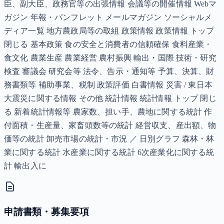
臣、副大臣、政務官等の出張情報 会議等の開催情報 Webマ
ガジン 年報・パンフレット メールマガジン ソーシャルメ
ディア一覧 地方農政局等の取組 政策情報 政策情報 トップ
閉じる 基本政策 食の安全と消費者の信頼確保 食料産業・
食文化 農業生産 農業経営 農村振興 輸出・国際 技術・研究
検査 審議会 研究会等 法令、告示・通知等 予算、決算、財
務書類等 補助事業、税制 政策評価 白書情報 災害 / 東日本
大震災に関する情報 その他 統計情報 統計情報 トップ 閉じ
る 新着統計情報等 農家数、担い手、農地に関する統計 作
付面積・生産量、家畜頭数等の統計 経営収支、産出額、物
価等の統計 卸売市場の統計・市況 ／ 日別グラフ 森林・林
業に関する統計 水産業に関する統計 6次産業化に関する統
計 輸出入に
申請書類・募集要項