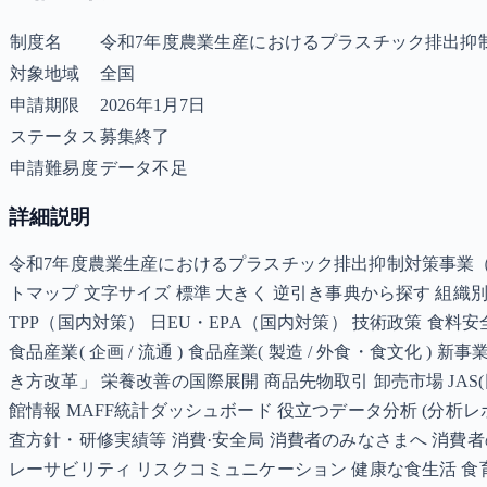
制度名
令和7年度農業生産におけるプラスチック排出抑
対象地域
全国
申請期限
2026年1月7日
ステータス
募集終了
申請難易度
データ不足
詳細説明
令和7年度農業生産におけるプラスチック排出抑制対策事業（プ
トマップ 文字サイズ 標準 大きく 逆引き事典から探す 組
TPP（国内対策） 日EU・EPA（国内対策） 技術政策 食料
食品産業( 企画 / 流通 ) 食品産業( 製造 / 外食・食文
き方改革」 栄養改善の国際展開 商品先物取引 卸売市場 JAS(日本農林
館情報 MAFF統計ダッシュボード 役立つデータ分析 (分析
査方針・研修実績等 消費·安全局 消費者のみなさまへ 消費者
レーサビリティ リスクコミュニケーション 健康な食生活 食