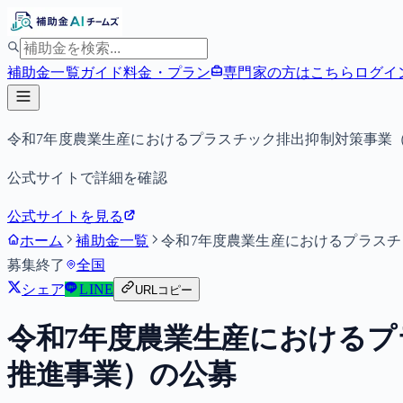
補助金一覧
ガイド
料金・プラン
専門家の方はこちら
ログイ
令和7年度農業生産におけるプラスチック排出抑制対策事業
公式サイトで詳細を確認
公式サイトを見る
ホーム
補助金一覧
令和7年度農業生産におけるプラス
募集終了
全国
シェア
LINE
URLコピー
令和7年度農業生産における
推進事業）の公募