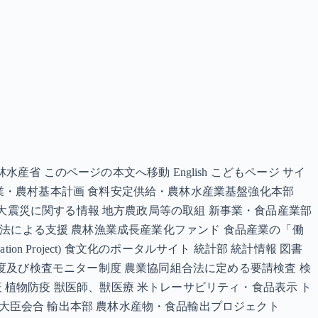
 このページの本文へ移動 English こどもページ サイ
農業・農村基本計画 食料安定供給・農林水産業基盤強化本部
東日本大震災に関する情報 地方農政局等の取組 新事業・食品産業部
経営強化法による支援 農林漁業成長産業化ファンド 食品産業の「働
ion Project) 食文化のポータルサイト 統計部 統計情報 図書
出制度及び検査モニター制度 農業協同組合法に定める要請検査 検
疫 植物防疫 獣医師、獣医療 米トレーサビリティ・食品表示 ト
業大臣会合 輸出本部 農林水産物・食品輸出プロジェクト