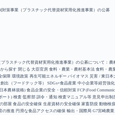
制対策事業（プラスチック代替資材実用化推進事業）の公募
ラスチック代替資材実用化推進事業）の公募について：農林水産省
織別から探す 閉じる 大臣官房 食料・農業・農村基本法 食料・
安全保障 環境政策 再生可能エネルギー バイオマス 災害 / 
化 ) 新事業創出（フードテック等） SDGs×食品産業 中小企業等
規格) 食品企業の安全・信頼対策 FCP (Food Communicat
レポート) 検査·監察部 訓令・通知 検査マニュアル等 意見申
の部屋 食品の安全確保 生産資材の安全確保 家畜防疫 動物検
育の推進 円滑な食品アクセスの確保 輸出・国際局 G7宮崎農