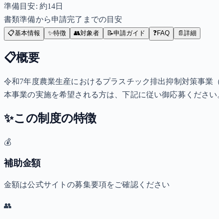
準備目安: 約
14
日
書類準備から申請完了までの目安
📋
基本情報
✨
特徴
👥
対象者
📝
申請ガイド
❓
FAQ
📄
詳細
📋
概要
令和7年度農業生産におけるプラスチック排出抑制対策事業
本事業の実施を希望される方は、下記に従い御応募ください
✨
この制度の特徴
💰
補助金額
金額は公式サイトの募集要項をご確認ください
👥