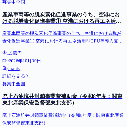
募集中
全国
産業車両等の脱炭素化促進事業のうち、空港にお
ける脱炭素化促進事業① 空港における再エネ活用
型GPU等導入支援（二酸化炭素排出抑制対策事業
産業車両等の脱炭素化促進事業のうち、空港における脱炭
費等補助金）
素化促進事業① 空港における再エネ活用型GPU等導入支援
（二酸化炭素排出抑制対策事業費等補助金）
1.5億円
~
2026年10月30日
jGrants
詳細を見る
募集中
全国
廃止石油坑井封鎖事業費補助金（令和8年度：関東
東北産業保安監督部東北支部）
廃止石油坑井封鎖事業費補助金（令和8年度：関東東北産業
保安監督部東北支部）