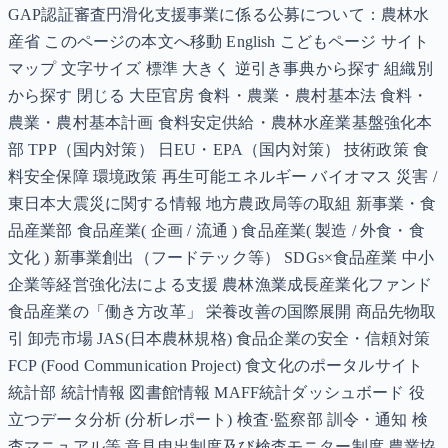
GAP認証審査円滑化支援事業に係る公募について：農林水
産省 このページの本文へ移動 English こどもページ サイト
マップ 文字サイズ 標準 大きく 逆引き事典から探す 組織別
から探す 閉じる 大臣官房 食料・農業・農村基本法 食料・
農業・農村基本計画 食料安定供給・農林水産業基盤強化本
部 TPP（国内対策） 日EU・EPA（国内対策） 技術政策 食
料安全保障 環境政策 再生可能エネルギー バイオマス 災害 /
東日本大震災に関する情報 地方農政局等の取組 新事業・食
品産業部 食品産業( 企画 / 流通 ) 食品産業( 製造 / 外食・食
文化 ) 新事業創出（フードテック等） SDGs×食品産業 中小
企業等経営強化法による支援 農林漁業成長産業化ファンド
食品産業の「働き方改革」 栄養改善の国際展開 商品先物取
引 卸売市場 JAS(日本農林規格) 食品企業の安全・信頼対策
FCP (Food Communication Project) 食文化のポータルサイト
統計部 統計情報 図書館情報 MAFF統計ダッシュボード 役
立つデータ分析 (分析レポート) 検査·監察部 訓令・通知 検
査マニュアル等 意見申出制度及び検査モニター制度 農業協