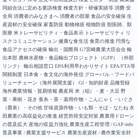
同組合法に定める要請検査 検査方針・研修実績等 消費·安
全局 消費者のみなさまへ 消費者の部屋 食品の安全確保 生
産資材の安全確保 家畜防疫 動物検疫 植物防疫 獣医師、獣
医療 米トレーサビリティ・食品表示 トレーサビリティ リ
スクコミュニケーション 健康な食生活 食育の推進 円滑な
食品アクセスの確保 輸出・国際局 G7宮崎農業大臣会合 輸
出本部 農林水産物・食品輸出プロジェクト（GFP） （外部
リンク） 輸出相談窓口 EPA利用早わかりサイト EPA/FTA等
関税制度 日本食・食文化の海外発信 グローバル・フードバ
リューチェーン（海外展開支援） GI・知的財産 品種登録
海外農業情報・貿易情報 農産局 米（稲）・麦・大豆 野
菜・果樹・花き 蚕糸・茶・薬用作物・こんにゃく・いぐさ
（畳表）・その他 甘味資源作物・いも類・そば・なたね 水
田農業の高収益化の推進 経営所得安定対策 農業用ドローン
の普及拡大 産地の収益力強化 農業生産工程管理 / GAP-info
普及事業 / 農業支援サービス 農業生産資材 / 農作業安全対