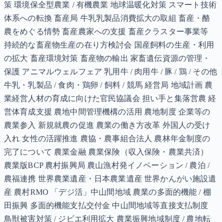
策 環境保全型農業 / 有機農業 地球温暖化対策 スマート技術
体系への転換 畜産局 牛乳乳製品消費拡大の取組 畜産・酪
農をめぐる情勢 畜産農家への支援 畜産クラスター事業等
持続的な畜産物生産の在り方検討会 国産飼料の生産・利用
の拡大 畜産環境対策 畜産物の輸出 家畜遺伝資源の管理・
保護 アニマルウェルフェア 乳用牛 / 肉用牛 / 豚 / 鶏 / その他
牛乳・乳製品 / 食肉・鶏卵 / 飼料 / 競馬 経営局 地域計画 農
業経営人材の育成に向けた官民協議会 担い手と集落営農 経
営体育成支援 農地中間管理機構の活用 農地制度 企業等の
農業参入 新規就農の促進 農業の働き方改革 外国人の受け
入れ 女性の活躍推進 農協・農事組合法人 農林年金制度の
完了について 農業金融 農業保険（収入保険・農業共済）
農業版BCP 農村振興局 農山漁村発イノベーション / 農泊 /
農福連携 世界農業遺産・日本農業遺産 世界かんがい施設遺
産 農村RMO 「デジ活」中山間地域 農業の多面的機能 / 棚
田振興 多面的機能支払交付金 中山間地域等直接支払制度
鳥獣被害対策 / ジビエ利用拡大 農業振興地域制度 / 農地転