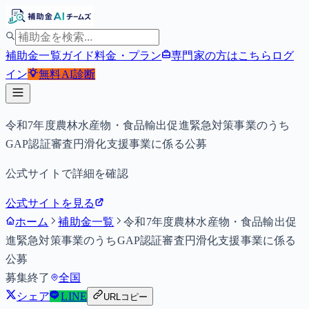
補助金一覧
ガイド
料金・プラン
専門家の方はこちら
ログ
イン
無料
AI診断
令和7年度農林水産物・食品輸出促進緊急対策事業のうち
GAP認証審査円滑化支援事業に係る公募
公式サイトで詳細を確認
公式サイトを見る
ホーム
補助金一覧
令和7年度農林水産物・食品輸出促
進緊急対策事業のうちGAP認証審査円滑化支援事業に係る
公募
募集終了
全国
シェア
LINE
URLコピー