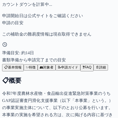
カウントダウンを計算中...
申請開始日は公式サイトをご確認ください
申請の目安
この補助金の難易度情報は現在取得できません
準備目安: 約
14
日
書類準備から申請完了までの目安
📋
基本情報
✨
特徴
👥
対象者
📝
申請ガイド
❓
FAQ
📄
詳細
📋
概要
令和7年度農林水産物・食品輸出促進緊急対策事業のうち
GAP認証審査円滑化支援事業（以下「本事業」という。）
の事業実施主体について、以下のとおり公募を行います。
本事業の実施を希望される方は、次に掲げる内容に基づき