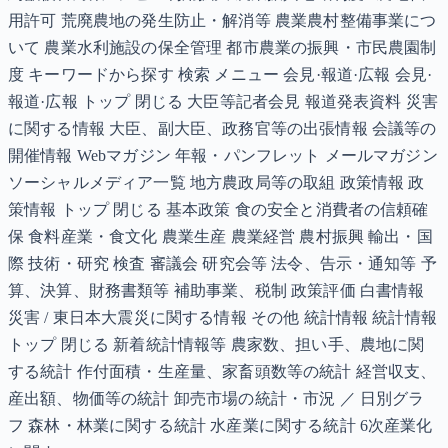
用許可 荒廃農地の発生防止・解消等 農業農村整備事業につ
いて 農業水利施設の保全管理 都市農業の振興・市民農園制
度 キーワードから探す 検索 メニュー 会見·報道·広報 会見·
報道·広報 トップ 閉じる 大臣等記者会見 報道発表資料 災害
に関する情報 大臣、副大臣、政務官等の出張情報 会議等の
開催情報 Webマガジン 年報・パンフレット メールマガジン
ソーシャルメディア一覧 地方農政局等の取組 政策情報 政
策情報 トップ 閉じる 基本政策 食の安全と消費者の信頼確
保 食料産業・食文化 農業生産 農業経営 農村振興 輸出・国
際 技術・研究 検査 審議会 研究会等 法令、告示・通知等 予
算、決算、財務書類等 補助事業、税制 政策評価 白書情報
災害 / 東日本大震災に関する情報 その他 統計情報 統計情報
トップ 閉じる 新着統計情報等 農家数、担い手、農地に関
する統計 作付面積・生産量、家畜頭数等の統計 経営収支、
産出額、物価等の統計 卸売市場の統計・市況 ／ 日別グラ
フ 森林・林業に関する統計 水産業に関する統計 6次産業化