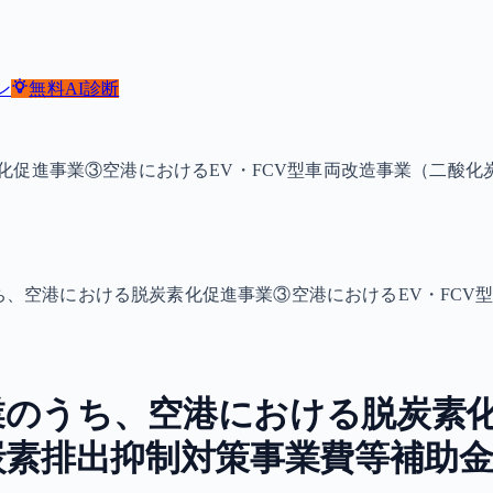
ン
無料
AI診断
化促進事業③空港におけるEV・FCV型車両改造事業（二酸化
、空港における脱炭素化促進事業③空港におけるEV・FCV
業のうち、空港における脱炭素化
炭素排出抑制対策事業費等補助