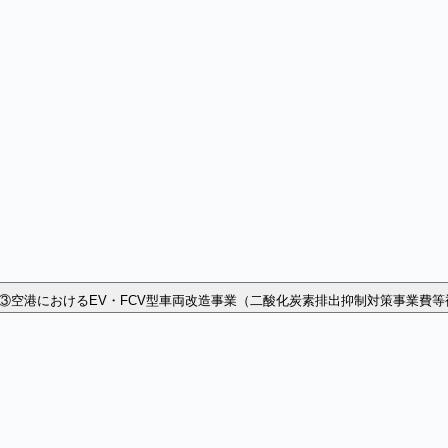
③空港におけるEV・FCV型車両改造事業（二酸化炭素排出抑制対策事業費等