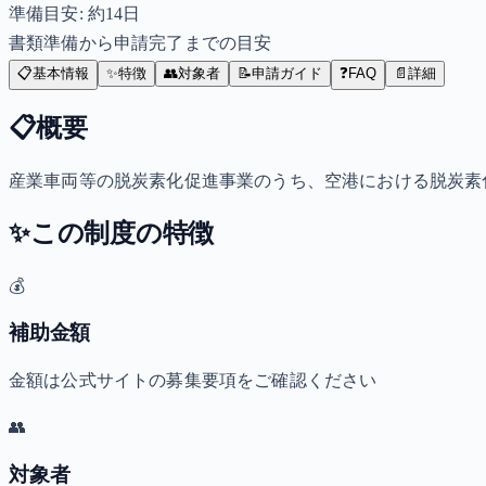
準備目安: 約
14
日
書類準備から申請完了までの目安
📋
基本情報
✨
特徴
👥
対象者
📝
申請ガイド
❓
FAQ
📄
詳細
📋
概要
産業車両等の脱炭素化促進事業のうち、空港における脱炭素
✨
この制度の特徴
💰
補助金額
金額は公式サイトの募集要項をご確認ください
👥
対象者