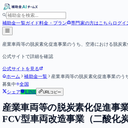
補助金一覧
ガイド
料金・プラン
専門家の方はこちら
ログイ
産業車両等の脱炭素化促進事業のうち、空港における脱炭素
公式サイトで詳細を確認
公式サイトを見る
ホーム
補助金一覧
産業車両等の脱炭素化促進事業のうち
募集中
全国
シェア
LINE
URLコピー
産業車両等の脱炭素化促進事
FCV型車両改造事業（二酸化