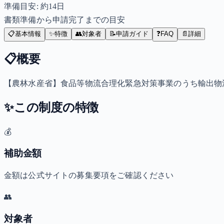
準備目安: 約
14
日
書類準備から申請完了までの目安
📋
基本情報
✨
特徴
👥
対象者
📝
申請ガイド
❓
FAQ
📄
詳細
📋
概要
【農林水産省】食品等物流合理化緊急対策事業のうち輸出物
✨
この制度の特徴
💰
補助金額
金額は公式サイトの募集要項をご確認ください
👥
対象者