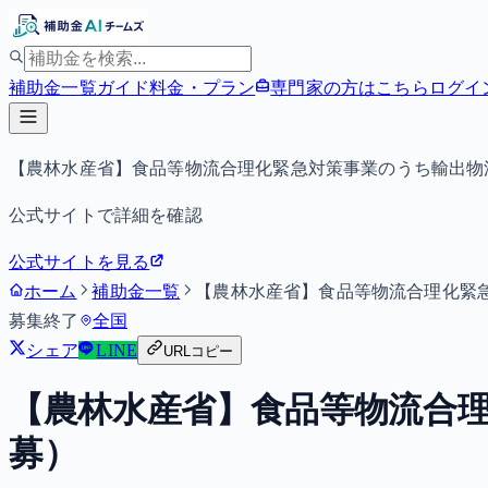
補助金一覧
ガイド
料金・プラン
専門家の方はこちら
ログイ
【農林水産省】食品等物流合理化緊急対策事業のうち輸出物
公式サイトで詳細を確認
公式サイトを見る
ホーム
補助金一覧
【農林水産省】食品等物流合理化緊
募集終了
全国
シェア
LINE
URLコピー
【農林水産省】食品等物流合
募）