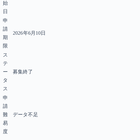
始
日
申
請
2026年6月10日
期
限
ス
テ
ー
募集終了
タ
ス
申
請
難
データ不足
易
度