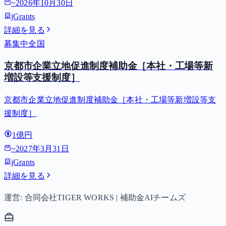
~
2026年10月30日
jGrants
詳細を見る
募集中
全国
京都市企業立地促進制度補助金［本社・工場等新
増設等支援制度］
京都市企業立地促進制度補助金［本社・工場等新増設等支
援制度］
1億円
~
2027年3月31日
jGrants
詳細を見る
運営: 合同会社TIGER WORKS | 補助金AIチームズ