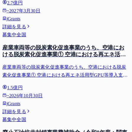
2.7億円
~
2027年3月30日
jGrants
詳細を見る
募集中
全国
産業車両等の脱炭素化促進事業のうち、空港にお
ける脱炭素化促進事業① 空港における再エネ活用
型GPU等導入支援（二酸化炭素排出抑制対策事業
産業車両等の脱炭素化促進事業のうち、空港における脱炭
費等補助金）
素化促進事業① 空港における再エネ活用型GPU等導入支援
（二酸化炭素排出抑制対策事業費等補助金）
1.5億円
~
2026年10月30日
jGrants
詳細を見る
募集中
全国