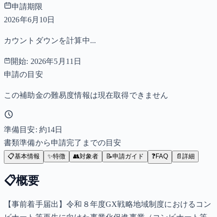
申請期限
2026年6月10日
カウントダウンを計算中...
開始:
2026年5月11日
申請の目安
この補助金の難易度情報は現在取得できません
準備目安: 約
14
日
書類準備から申請完了までの目安
📋
基本情報
✨
特徴
👥
対象者
📝
申請ガイド
❓
FAQ
📄
詳細
📋
概要
【事前着手届出】令和８年度GX戦略地域制度におけるコン