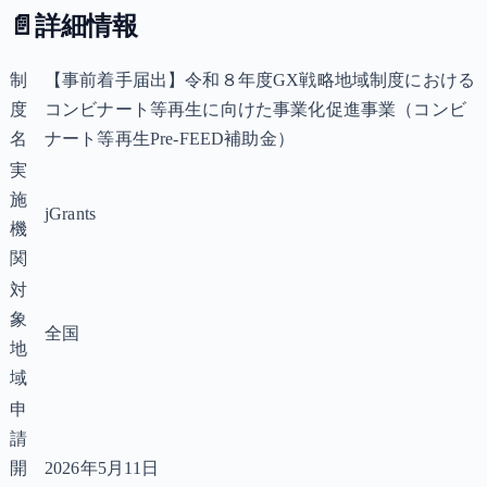
📄
詳細情報
制
【事前着手届出】令和８年度GX戦略地域制度における
度
コンビナート等再生に向けた事業化促進事業（コンビ
名
ナート等再生Pre-FEED補助金）
実
施
jGrants
機
関
対
象
全国
地
域
申
請
開
2026年5月11日