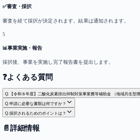
✅
審査・採択
審査を経て採択が決定されます。結果は通知されます。
5
📊
事業実施・報告
採択後、事業を実施し完了報告書を提出します。
❓
よくある質問
Q.
【令和８年度】二酸化炭素排出抑制対策事業費等補助金 （地域共生型
Q.
申請に必要な書類は何ですか？
Q.
採択されるためのポイントは？
📄
詳細情報