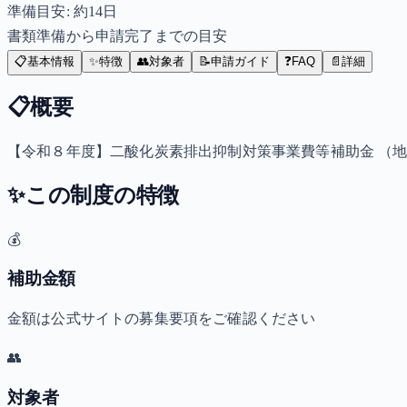
準備目安: 約
14
日
書類準備から申請完了までの目安
📋
基本情報
✨
特徴
👥
対象者
📝
申請ガイド
❓
FAQ
📄
詳細
📋
概要
【令和８年度】二酸化炭素排出抑制対策事業費等補助金 （
✨
この制度の特徴
💰
補助金額
金額は公式サイトの募集要項をご確認ください
👥
対象者