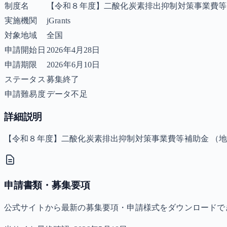
制度名
【令和８年度】二酸化炭素排出抑制対策事業費等
実施機関
jGrants
対象地域
全国
申請開始日
2026年4月28日
申請期限
2026年6月10日
ステータス
募集終了
申請難易度
データ不足
詳細説明
【令和８年度】二酸化炭素排出抑制対策事業費等補助金 （
申請書類・募集要項
公式サイトから最新の募集要項・申請様式をダウンロードで