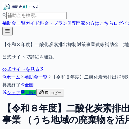
補助金一覧
ガイド
料金・プラン
専門家の方はこちら
ログイ
【令和８年度】二酸化炭素排出抑制対策事業費等補助金 （
公式サイトで詳細を確認
公式サイトを見る
ホーム
補助金一覧
【令和８年度】二酸化炭素排出抑制
募集終了
全国
シェア
LINE
URLコピー
【令和８年度】二酸化炭素排出
事業 （うち地域の廃棄物を活