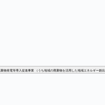
廃棄物発電等導入促進事業 （うち地域の廃棄物を活用した地域エネルギー創