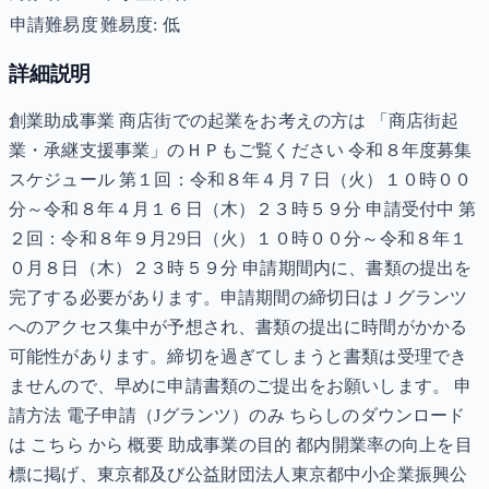
申請難易度
難易度: 低
詳細説明
創業助成事業 商店街での起業をお考えの方は 「商店街起
業・承継支援事業」のＨＰもご覧ください 令和８年度募集
スケジュール 第１回：令和８年４月７日（火）１０時００
分～令和８年４月１６日（木）２３時５９分 申請受付中 第
２回：令和８年９月29日（火）１０時００分～令和８年１
０月８日（木）２３時５９分 申請期間内に、書類の提出を
完了する必要があります。申請期間の締切日はＪグランツ
へのアクセス集中が予想され、書類の提出に時間がかかる
可能性があります。締切を過ぎてしまうと書類は受理でき
ませんので、早めに申請書類のご提出をお願いします。 申
請方法 電子申請（Jグランツ）のみ ちらしのダウンロード
は こちら から 概要 助成事業の目的 都内開業率の向上を目
標に掲げ、東京都及び公益財団法人東京都中小企業振興公