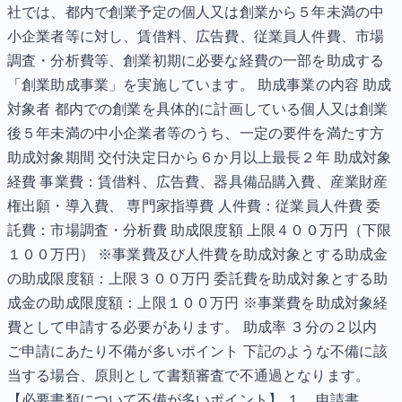
社では、都内で創業予定の個人又は創業から５年未満の中
小企業者等に対し、賃借料、広告費、従業員人件費、市場
調査・分析費等、創業初期に必要な経費の一部を助成する
「創業助成事業」を実施しています。 助成事業の内容 助成
対象者 都内での創業を具体的に計画している個人又は創業
後５年未満の中小企業者等のうち、一定の要件を満たす方
助成対象期間 交付決定日から６か月以上最長２年 助成対象
経費 事業費：賃借料、広告費、器具備品購入費、産業財産
権出願・導入費、 専門家指導費 人件費：従業員人件費 委
託費：市場調査・分析費 助成限度額 上限４００万円（下限
１００万円） ※事業費及び人件費を助成対象とする助成金
の助成限度額：上限３００万円 委託費を助成対象とする助
成金の助成限度額：上限１００万円 ※事業費を助成対象経
費として申請する必要があります。 助成率 ３分の２以内
ご申請にあたり不備が多いポイント 下記のような不備に該
当する場合、原則として書類審査で不通過となります。
【必要書類について不備が多いポイント】 １．申請書