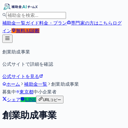
補助金一覧
ガイド
料金・プラン
専門家の方はこちら
ログ
イン
無料
AI診断
創業助成事業
公式サイトで詳細を確認
公式サイトを見る
ホーム
補助金一覧
創業助成事業
募集中
東京都
中小企業者
シェア
LINE
URLコピー
創業助成事業