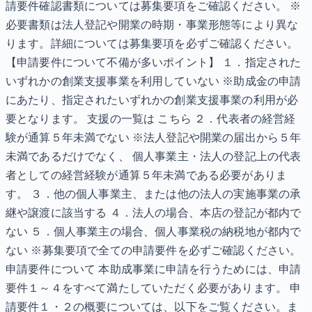
請要件確認書類については募集要項をご確認ください。 ※
必要書類は法人登記や開業の時期・事業形態等により異な
ります。詳細については募集要項を必ずご確認ください。
【申請要件について不備が多いポイント】 １．指定された
いずれかの創業支援事業を利用していない ※助成金の申請
にあたり、指定されたいずれかの創業支援事業の利用が必
要となります。 支援の一覧は こちら ２．代表者の経営経
験が通算５年未満でない ※法人登記や開業の届出から５年
未満であるだけでなく、 個人事業主・法人の登記上の代表
者としての経営経験が通算５年未満である必要がありま
す。 ３．他の個人事業主、または他の法人の実施事業の承
継や譲渡に該当する ４．法人の場合、本店の登記が都内で
ない ５．個人事業主の場合、個人事業税の納税地が都内で
ない ※募集要項で全ての申請要件を必ずご確認ください。
申請要件について 本助成事業に申請を行うためには、申請
要件１～４をすべて満たしていただく必要があります。 申
請要件１・２の概要については、以下をご覧ください。ま