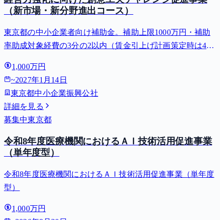
（新市場・新分野進出コース）
東京都の中小企業者向け補助金。補助上限1000万円・補助
率助成対象経費の3分の2以内（賃金引上げ計画策定時は4分
の3以内・小規模事業者は5分の4以内）。対象用途: 販路開
1,000万円
拓・新事業展開。⚠️受付開始 2027-01-04（それまでは申請
~
2027年1月14日
でき...
東京都中小企業振興公社
詳細を見る
募集中
東京都
令和8年度医療機関におけるＡＩ技術活用促進事業
（単年度型）
令和8年度医療機関におけるＡＩ技術活用促進事業（単年度
型）
1,000万円