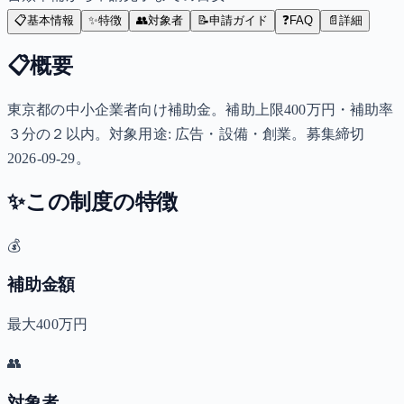
📋
基本情報
✨
特徴
👥
対象者
📝
申請ガイド
❓
FAQ
📄
詳細
📋
概要
東京都の中小企業者向け補助金。補助上限400万円・補助率
３分の２以内。対象用途: 広告・設備・創業。募集締切
2026-09-29。
✨
この制度の特徴
💰
補助金額
最大400万円
👥
対象者