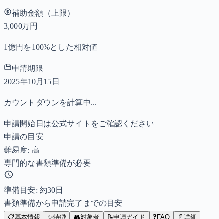
補助金額（上限）
3,000万円
1億円を100%とした相対値
申請期限
2025年10月15日
カウントダウンを計算中...
申請開始日は公式サイトをご確認ください
申請の目安
難易度: 高
専門的な書類準備が必要
準備目安: 約
30
日
書類準備から申請完了までの目安
📋
基本情報
✨
特徴
👥
対象者
📝
申請ガイド
❓
FAQ
📄
詳細