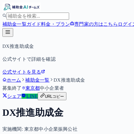
補助金一覧
ガイド
料金・プラン
専門家の方はこちら
ログイ
DX推進助成金
公式サイトで詳細を確認
公式サイトを見る
ホーム
補助金一覧
DX推進助成金
募集終了
東京都
中小企業者
シェア
LINE
URLコピー
DX推進助成金
実施機関:
東京都中小企業振興公社