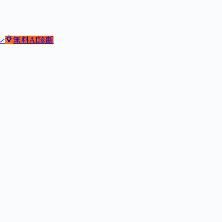
ン
無料
AI診断