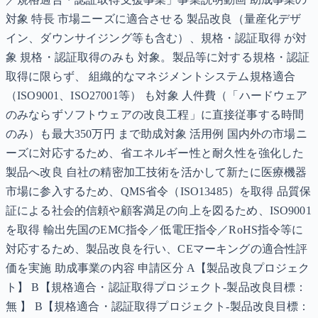
対象 特長 市場ニーズに適合させる 製品改良（量産化デザ
イン、ダウンサイジング等も含む）、規格・認証取得 が対
象 規格・認証取得のみも 対象。製品等に対する規格・認証
取得に限らず、 組織的なマネジメントシステム規格適合
（ISO9001、ISO27001等） も対象 人件費（「ハードウェア
のみならずソフトウェアの改良工程」に直接従事する時間
のみ）も最大350万円 まで助成対象 活用例 国内外の市場ニ
ーズに対応するため、省エネルギー性と耐久性を強化した
製品へ改良 自社の精密加工技術を活かして新たに医療機器
市場に参入するため、QMS省令（ISO13485）を取得 品質保
証による社会的信頼や顧客満足の向上を図るため、ISO9001
を取得 輸出先国のEMC指令／低電圧指令／RoHS指令等に
対応するため、製品改良を行い、CEマーキングの適合性評
価を実施 助成事業の内容 申請区分 A【製品改良プロジェク
ト】 B【規格適合・認証取得プロジェクト-製品改良目標：
無 】 B【規格適合・認証取得プロジェクト-製品改良目標：