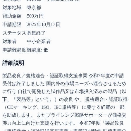
対象地域
東京都
補助金額
500万円
申請期限
2025年10月17日
ステータス
募集終了
対象者
中小企業者
申請難易度
難易度: 低
詳細説明
製品改良／規格適合・認証取得支援事業 令和7年度の申請
受付は終了しました 国内外の市場ニーズへ適合させるため
に行う 自社で開発した試作品又は市場投入済みの製品（以
下、「製品等」という。）の改良 や、 規格適合・認証取得
（CEマーキング、ISO、IEC規格等） に要する経費の一部
を助成します。 またプライシング戦略サポーターが価格交
渉力向上に向けた支援を行います。 令和7年度「製品改良
／規格適合・認証取得支援事業」事業説明動画 助成事業の