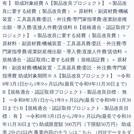
有 】 助成対象経費 A【製品改良プロジェクト】 ＜製品改
良に要する経費（ 製品改良費 ）＞ 原材料・副資材費/機械
装置・工具器具費/委託・外注費/専門家指導費/産業財産権
出願・導入費/直接人件費/賃借料 B【規格適合・認証取得プ
ロジェクト】 ＜製品改良に要する経費（ 製品改良費 ）＞
原材料・副資材費/機械装置・工具器具費/委託・外注費/専
門家指導費/産業財産権出願・導入費/直接人件費/賃借料 ＜
規格適合・認証取得に要する経費（ 規格認証費 ）＞ 原材
料・副資材費/機械装置・工具器具費/委託・外注費/専門家
指導費 助成対象期間※ A【製品改良プロジェクト】 ⇒令和
8年3月1日から1年9ヶ月以内(最長で令和9年11月30日まで)
B【規格適合・認証取得プロジェクト - 製品改良目標： 無
】 ⇒令和8年3月1日から1年9ヶ月以内(最長で令和9年11月30
日まで) B【規格適合・認証取得プロジェクト - 製品改良目
標： 有 】 ⇒令和8年3月1日から2年9ヶ月以内(最長で令和10
年11月30日まで) 助成限度額 500万円（下限額50万円） 助成
率 2分の1以内 事業内容のチラシはこちら （PDFデータをダ