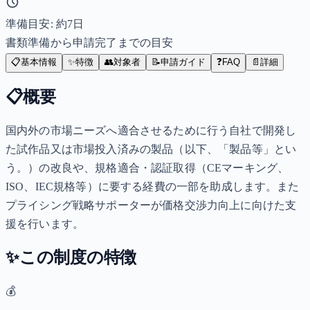
準備目安: 約
7
日
書類準備から申請完了までの目安
📋
基本情報
✨
特徴
👥
対象者
📝
申請ガイド
❓
FAQ
📄
詳細
📋
概要
国内外の市場ニーズへ適合させるために行う自社で開発し
た試作品又は市場投入済みの製品（以下、「製品等」とい
う。）の改良や、規格適合・認証取得（CEマーキング、
ISO、IEC規格等）に要する経費の一部を助成します。また
プライシング戦略サポーターが価格交渉力向上に向けた支
援を行います。
✨
この制度の特徴
💰