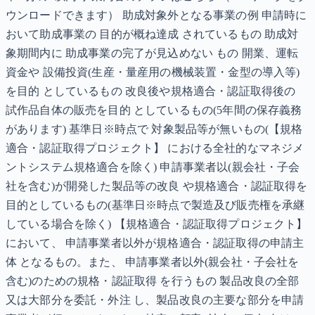
ウンロードできます） 助成対象外となる事業の例 申請時に
おいて助成事業の 目的が概ね達成 されているもの 助成対
象期間内に 助成事業の完了が見込めない もの 開業、運転
資金や 設備投資(生産・量産用の機械装置・金型の導入等)
を目的 としているもの 改良後や規格適合・認証取得後の
試作品自体の販売を目的 としているもの(5年間の保存義務
があります) 基準日※時点で 対象製品等が無いもの(【規格
適合・認証取得プロジェクト】 における全社的なマネジメ
ントシステム規格適合を除く) 申請事業者以(親会社・子会
社を含む)が開発した製品等の改良 や規格適合・認証取得を
目的としているもの(基準日※時点で製造及び販売権を承継
している場合を除く) 【規格適合・認証取得プロジェクト】
において、 申請事業者以外が規格適合・認証取得の申請主
体 となるもの。また、 申請事業者以外(親会社・子会社を
含む)のための規格・認証取得 を行うもの 製品改良の全部
又は大部分を委託・外注 し、製品改良の主要な部分を申請