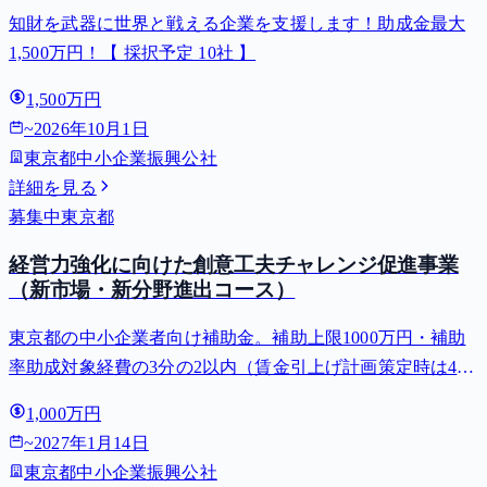
知財を武器に世界と戦える企業を支援します！助成金最大
1,500万円！【 採択予定 10社 】
1,500万円
~
2026年10月1日
東京都中小企業振興公社
詳細を見る
募集中
東京都
経営力強化に向けた創意工夫チャレンジ促進事業
（新市場・新分野進出コース）
東京都の中小企業者向け補助金。補助上限1000万円・補助
率助成対象経費の3分の2以内（賃金引上げ計画策定時は4分
の3以内・小規模事業者は5分の4以内）。対象用途: 販路開
1,000万円
拓・新事業展開。⚠️受付開始 2027-01-04（それまでは申請
~
2027年1月14日
でき...
東京都中小企業振興公社