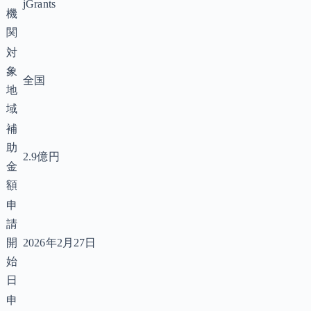
jGrants
機
関
対
象
全国
地
域
補
助
2.9億円
金
額
申
請
開
2026年2月27日
始
日
申