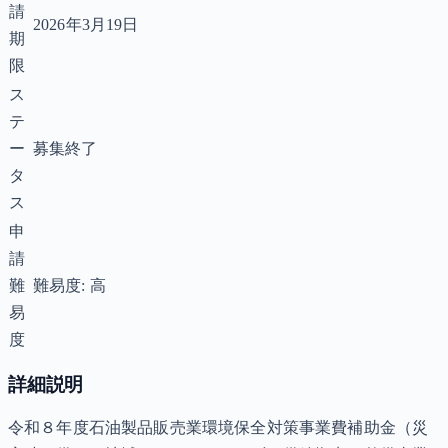
請
2026年3月19日
期
限
ス
テ
ー
募集終了
タ
ス
申
請
難
難易度: 高
易
度
詳細説明
令和８年度石油製品販売業環境保全対策事業費補助金（災