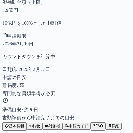
補助金額（上限）
2.9億円
10億円を100%とした相対値
申請期限
2026年3月19日
カウントダウンを計算中...
開始:
2026年2月27日
申請の目安
難易度: 高
専門的な書類準備が必要
準備目安: 約
30
日
書類準備から申請完了までの目安
📋
基本情報
✨
特徴
👥
対象者
📝
申請ガイド
❓
FAQ
📄
詳細