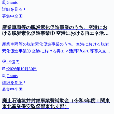
jGrants
詳細を見る
募集中
全国
産業車両等の脱炭素化促進事業のうち、空港にお
ける脱炭素化促進事業① 空港における再エネ活用
型GPU等導入支援（二酸化炭素排出抑制対策事業
産業車両等の脱炭素化促進事業のうち、空港における脱炭
費等補助金）
素化促進事業① 空港における再エネ活用型GPU等導入支援
（二酸化炭素排出抑制対策事業費等補助金）
1.5億円
~
2026年10月30日
jGrants
詳細を見る
募集中
全国
廃止石油坑井封鎖事業費補助金（令和8年度：関東
東北産業保安監督部東北支部）