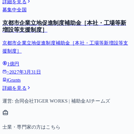
詳細を見る
募集中
全国
京都市企業立地促進制度補助金［本社・工場等新
増設等支援制度］
京都市企業立地促進制度補助金［本社・工場等新増設等支
援制度］
1億円
~
2027年3月31日
jGrants
詳細を見る
運営: 合同会社TIGER WORKS | 補助金AIチームズ
士業・専門家の方はこちら