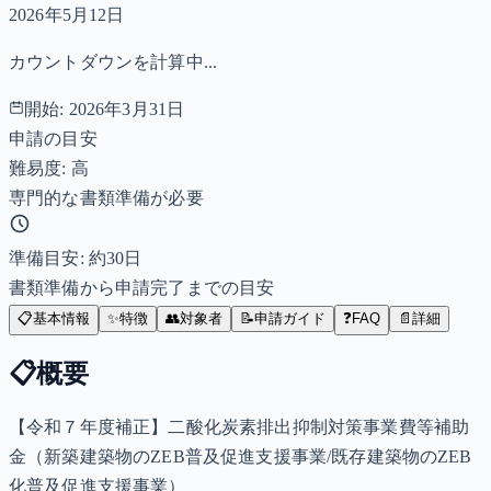
2026年5月12日
カウントダウンを計算中...
開始:
2026年3月31日
申請の目安
難易度: 高
専門的な書類準備が必要
準備目安: 約
30
日
書類準備から申請完了までの目安
📋
基本情報
✨
特徴
👥
対象者
📝
申請ガイド
❓
FAQ
📄
詳細
📋
概要
【令和７年度補正】二酸化炭素排出抑制対策事業費等補助
金（新築建築物のZEB普及促進支援事業/既存建築物のZEB
化普及促進支援事業）