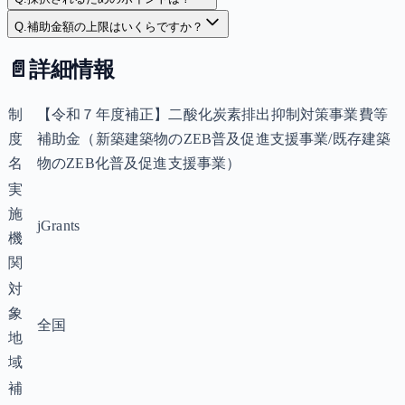
Q.
補助金額の上限はいくらですか？
📄
詳細情報
制
【令和７年度補正】二酸化炭素排出抑制対策事業費等
度
補助金（新築建築物のZEB普及促進支援事業/既存建築
名
物のZEB化普及促進支援事業）
実
施
jGrants
機
関
対
象
全国
地
域
補