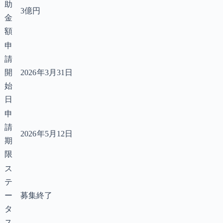
助
3億円
金
額
申
請
開
2026年3月31日
始
日
申
請
2026年5月12日
期
限
ス
テ
ー
募集終了
タ
ス