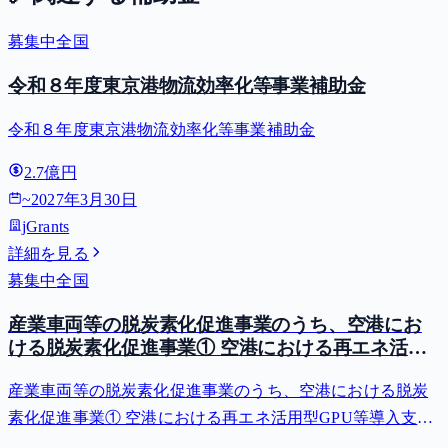
募集中
全国
令和８年度東京港物流効率化等事業補助金
令和８年度東京港物流効率化等事業補助金
2.7億円
~
2027年3月30日
jGrants
詳細を見る
募集中
全国
産業車両等の脱炭素化促進事業のうち、空港にお
ける脱炭素化促進事業① 空港における再エネ活用
型GPU等導入支援（二酸化炭素排出抑制対策事業
産業車両等の脱炭素化促進事業のうち、空港における脱炭
費等補助金）
素化促進事業① 空港における再エネ活用型GPU等導入支援
（二酸化炭素排出抑制対策事業費等補助金）