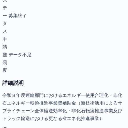
ス
テ
ー
募集終了
タ
ス
申
請
難
データ不足
易
度
詳細説明
令和８年度運輸部門におけるエネルギー使用合理化・非化
石エネルギー転換推進事業費補助金（新技術活用によるサ
プライチェーン全体輸送効率化・非化石転換推進事業及び
トラック輸送における更なる省エネ化推進事業）