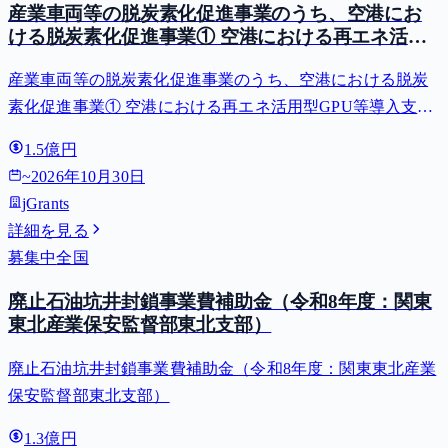
産業車両等の脱炭素化促進事業のうち、空港にお
ける脱炭素化促進事業① 空港における再エネ活用
型GPU等導入支援（二酸化炭素排出抑制対策事業
産業車両等の脱炭素化促進事業のうち、空港における脱炭
費等補助金）
素化促進事業① 空港における再エネ活用型GPU等導入支援
（二酸化炭素排出抑制対策事業費等補助金）
1.5億円
~
2026年10月30日
jGrants
詳細を見る
募集中
全国
廃止石油坑井封鎖事業費補助金（令和8年度：関東
東北産業保安監督部東北支部）
廃止石油坑井封鎖事業費補助金（令和8年度：関東東北産業
保安監督部東北支部）
1.3億円