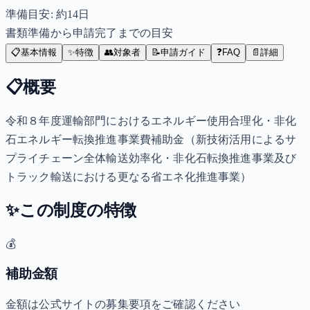
準備目安: 約
14
日
書類準備から申請完了までの目安
📋
基本情報
✨
特徴
👥
対象者
📝
申請ガイド
❓
FAQ
📄
詳細
📋
概要
令和８年度運輸部門におけるエネルギー使用合理化・非化
石エネルギー転換推進事業費補助金（新技術活用によるサ
プライチェーン全体輸送効率化・非化石転換推進事業及び
トラック輸送における更なる省エネ化推進事業）
✨
この制度の特徴
💰
補助金額
金額は公式サイトの募集要項をご確認ください