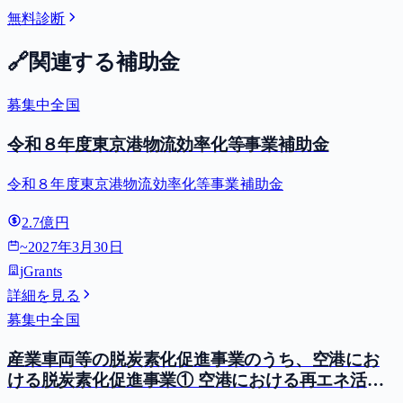
無料診断
🔗
関連する補助金
募集中
全国
令和８年度東京港物流効率化等事業補助金
令和８年度東京港物流効率化等事業補助金
2.7億円
~
2027年3月30日
jGrants
詳細を見る
募集中
全国
産業車両等の脱炭素化促進事業のうち、空港にお
ける脱炭素化促進事業① 空港における再エネ活用
型GPU等導入支援（二酸化炭素排出抑制対策事業