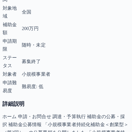
対象地
全国
域
補助金
200万円
額
申請期
随時・未定
限
ステー
募集終了
タス
対象者
小規模事業者
申請難
難易度: 低
易度
詳細説明
ホーム 申請・お問合せ 調達・予算執行 補助金の公募・採
択 補助金公募情報 「小規模事業者持続化補助金＜創業型＞