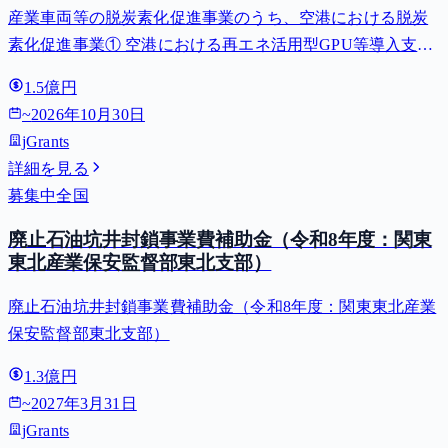
産業車両等の脱炭素化促進事業のうち、空港における脱炭
費等補助金）
素化促進事業① 空港における再エネ活用型GPU等導入支援
（二酸化炭素排出抑制対策事業費等補助金）
1.5億円
~
2026年10月30日
jGrants
詳細を見る
募集中
全国
廃止石油坑井封鎖事業費補助金（令和8年度：関東
東北産業保安監督部東北支部）
廃止石油坑井封鎖事業費補助金（令和8年度：関東東北産業
保安監督部東北支部）
1.3億円
~
2027年3月31日
jGrants