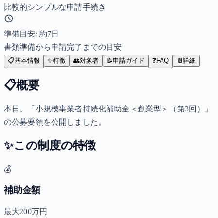
比較的シンプルな申請手続き
準備目安: 約
7
日
書類準備から申請完了までの目安
📋
基本情報
✨
特徴
👥
対象者
📝
申請ガイド
❓
FAQ
📄
詳細
📋
概要
本日、「小規模事業者持続化補助金＜創業型＞（第3回）」
の公募要領を公開しました。
✨
この制度の特徴
💰
補助金額
最大200万円