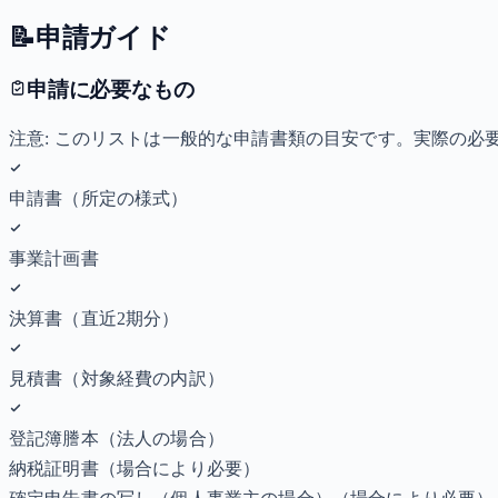
📝
申請ガイド
申請に必要なもの
注意: このリストは一般的な申請書類の目安です。実際の
申請書（所定の様式）
事業計画書
決算書（直近2期分）
見積書（対象経費の内訳）
登記簿謄本（法人の場合）
納税証明書
（場合により必要）