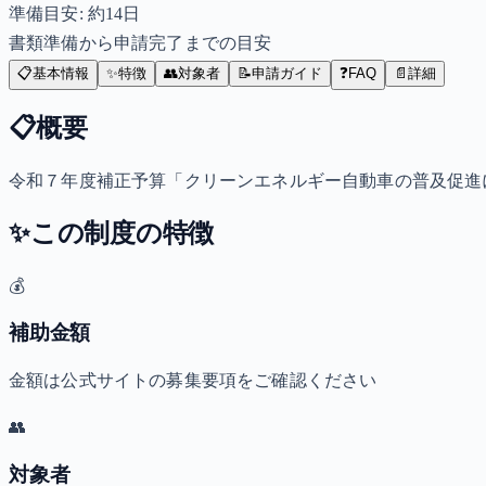
準備目安: 約
14
日
書類準備から申請完了までの目安
📋
基本情報
✨
特徴
👥
対象者
📝
申請ガイド
❓
FAQ
📄
詳細
📋
概要
令和７年度補正予算「クリーンエネルギー自動車の普及促進
✨
この制度の特徴
💰
補助金額
金額は公式サイトの募集要項をご確認ください
👥
対象者