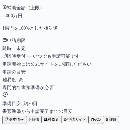
補助金額（上限）
2,000万円
1億円を100%とした相対値
申請期限
随時・未定
随時受付 — いつでも申請可能です
申請開始日は公式サイトをご確認ください
申請の目安
難易度: 高
専門的な書類準備が必要
準備目安: 約
30
日
書類準備から申請完了までの目安
📋
基本情報
✨
特徴
👥
対象者
📝
申請ガイド
❓
FAQ
📄
詳細