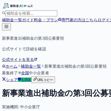
補助金一覧
ガイド
料金・プラン
専門家の方はこちら
ログイ
新事業進出補助金の第3回公募要領
公式サイトで詳細を確認
公式サイトを見る
ホーム
補助金一覧
新事業進出補助金の第3回公募要領
募集終了
全国
中小企業者
シェア
LINE
URLコピー
新事業進出補助金の第3回公募
実施機関:
中小企業庁