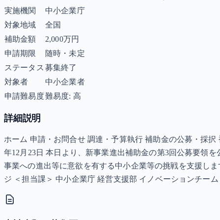
実施機関
中小企業庁
対象地域
全国
補助金額
2,000万円
申請期限
随時・未定
ステータス
募集終了
対象者
中小企業者
申請難易度
難易度: 高
詳細説明
ホーム 申請・お問合せ 調達・予算執行 補助金の公募・採択
年12月23日 本日より、新事業進出補助金の第3回公募要
事業への進出等に意欲を有する中小企業等の挑戦を支援します
ジ ＜担当課＞ 中小企業庁 経営支援部 イノベーションチーム