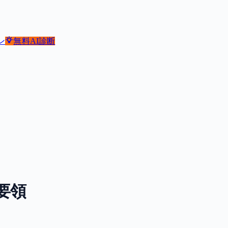
ン
無料
AI診断
要領