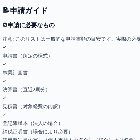
📝
申請ガイド
申請に必要なもの
注意: このリストは一般的な申請書類の目安です。実際の
申請書（所定の様式）
事業計画書
決算書（直近2期分）
見積書（対象経費の内訳）
登記簿謄本（法人の場合）
納税証明書
（場合により必要）