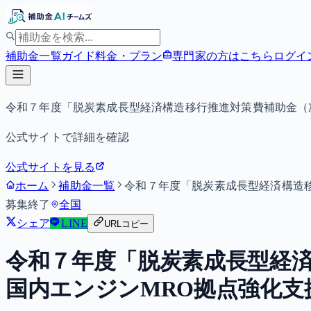
補助金一覧
ガイド
料金・プラン
専門家の方はこちら
ログイ
令和７年度「脱炭素成長型経済構造移行推進対策費補助金（
公式サイトで詳細を確認
公式サイトを見る
ホーム
補助金一覧
令和７年度「脱炭素成長型経済構造
募集終了
全国
シェア
LINE
URLコピー
令和７年度「脱炭素成長型経
国内エンジンMRO拠点強化支