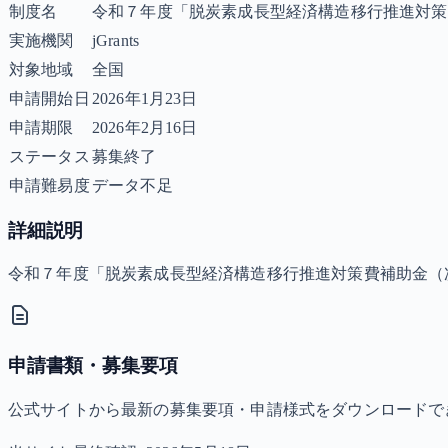
制度名
令和７年度「脱炭素成長型経済構造移行推進対策
実施機関
jGrants
対象地域
全国
申請開始日
2026年1月23日
申請期限
2026年2月16日
ステータス
募集終了
申請難易度
データ不足
詳細説明
令和７年度「脱炭素成長型経済構造移行推進対策費補助金（
申請書類・募集要項
公式サイトから最新の募集要項・申請様式をダウンロードで