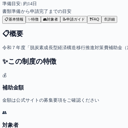
準備目安: 約
14
日
書類準備から申請完了までの目安
📋
基本情報
✨
特徴
👥
対象者
📝
申請ガイド
❓
FAQ
📄
詳細
📋
概要
令和７年度「脱炭素成長型経済構造移行推進対策費補助金（
✨
この制度の特徴
💰
補助金額
金額は公式サイトの募集要項をご確認ください
👥
対象者