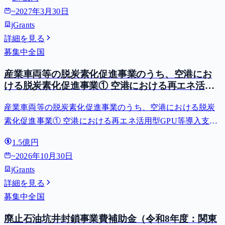
~
2027年3月30日
jGrants
詳細を見る
募集中
全国
産業車両等の脱炭素化促進事業のうち、空港にお
ける脱炭素化促進事業① 空港における再エネ活用
型GPU等導入支援（二酸化炭素排出抑制対策事業
産業車両等の脱炭素化促進事業のうち、空港における脱炭
費等補助金）
素化促進事業① 空港における再エネ活用型GPU等導入支援
（二酸化炭素排出抑制対策事業費等補助金）
1.5億円
~
2026年10月30日
jGrants
詳細を見る
募集中
全国
廃止石油坑井封鎖事業費補助金（令和8年度：関東