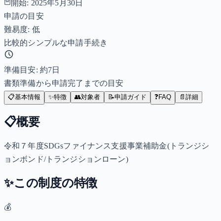
開始:
2025年5月30日
申請の目安
難易度: 低
比較的シンプルな申請手続き
準備目安: 約
7
日
書類準備から申請完了までの目安
📋
基本情報
✨
特徴
👥
対象者
📝
申請ガイド
❓
FAQ
📄
詳細
📋
概要
令和７年度SDGsファイナンス支援事業補助金(トランジシ
ョンボンド/トランジションローン)
✨
この制度の特徴
💰