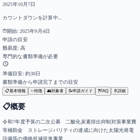
2025年10月7日
カウントダウンを計算中...
開始:
2025年9月4日
申請の目安
難易度: 高
専門的な書類準備が必要
準備目安: 約
30
日
書類準備から申請完了までの目安
📋
基本情報
✨
特徴
👥
対象者
📝
申請ガイド
❓
FAQ
📄
詳細
📋
概要
令和7年度予算の二次公募 二酸化炭素排出抑制対策事業費
等補助金 ストレージパリティの達成に向けた太陽光発電
設備等の価格低減促進事業