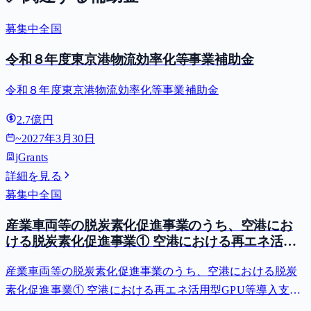
募集中
全国
令和８年度東京港物流効率化等事業補助金
令和８年度東京港物流効率化等事業補助金
2.7億円
~
2027年3月30日
jGrants
詳細を見る
募集中
全国
産業車両等の脱炭素化促進事業のうち、空港にお
ける脱炭素化促進事業① 空港における再エネ活用
型GPU等導入支援（二酸化炭素排出抑制対策事業
産業車両等の脱炭素化促進事業のうち、空港における脱炭
費等補助金）
素化促進事業① 空港における再エネ活用型GPU等導入支援
（二酸化炭素排出抑制対策事業費等補助金）