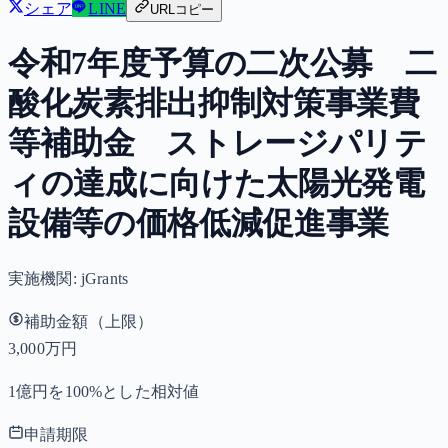
シェア
LINE
URLコピー
令和7年度予算の二次公募 二
酸化炭素排出抑制対策事業費
等補助金 ストレージパリテ
ィの達成に向けた太陽光発電
設備等の価格低減促進事業
実施機関:
jGrants
補助金額（上限）
3,000万円
1億円を100%とした相対値
申請期限