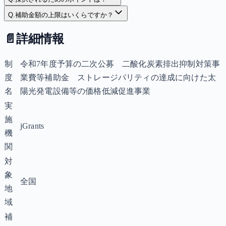
Q.
補助金額の上限はいくらですか？
📄
詳細情報
制
令和7年度予算の二次公募 二酸化炭素排出抑制対策事
度
業費等補助金 ストレージパリティの達成に向けた太
名
陽光発電設備等の価格低減促進事業
実
施
jGrants
機
関
対
象
全国
地
域
補