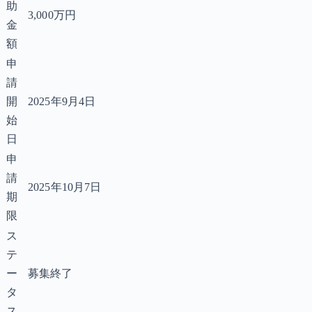
助
3,000万円
金
額
申
請
開
2025年9月4日
始
日
申
請
2025年10月7日
期
限
ス
テ
ー
募集終了
タ
ス