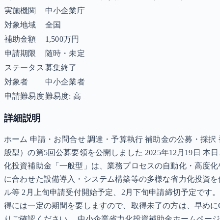
実施機関
中小企業庁
対象地域
全国
補助金額
1,500万円
申請期限
随時・未定
ステータス
募集終了
対象者
中小企業者
申請難易度
難易度: 高
詳細説明
ホーム 申請・お問合せ 調達・予算執行 補助金の公募・採
般型）の第5回公募要領を公開しました 2025年12月19日
化投資補助金「一般型」は、業務プロセスの自動化・高度化
に合わせた設備導入・システム構築等の多様な省力化投資を促進
ル等 2月上旬申請受付開始予定、2月下旬申請締切予定です
得には一定の期間を要しますので、取得未了の方は、早めにG
りご確認ください。 中小企業省力化投資補助金ホームページ 