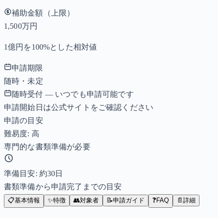
補助金額（上限）
1,500万円
1億円を100%とした相対値
申請期限
随時・未定
随時受付 — いつでも申請可能です
申請開始日は公式サイトをご確認ください
申請の目安
難易度: 高
専門的な書類準備が必要
準備目安: 約
30
日
書類準備から申請完了までの目安
📋
基本情報
✨
特徴
👥
対象者
📝
申請ガイド
❓
FAQ
📄
詳細