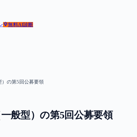
ン
無料
AI診断
型）の第5回公募要領
一般型）の第5回公募要領