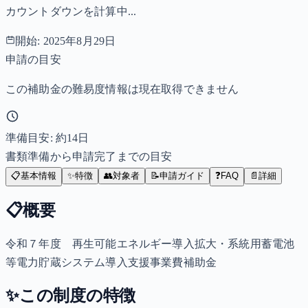
カウントダウンを計算中...
開始:
2025年8月29日
申請の目安
この補助金の難易度情報は現在取得できません
準備目安: 約
14
日
書類準備から申請完了までの目安
📋
基本情報
✨
特徴
👥
対象者
📝
申請ガイド
❓
FAQ
📄
詳細
📋
概要
令和７年度 再生可能エネルギー導入拡大・系統用蓄電池
等電力貯蔵システム導入支援事業費補助金
✨
この制度の特徴