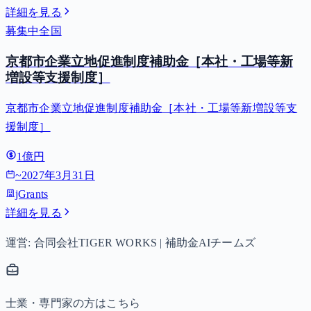
詳細を見る
募集中
全国
京都市企業立地促進制度補助金［本社・工場等新
増設等支援制度］
京都市企業立地促進制度補助金［本社・工場等新増設等支
援制度］
1億円
~
2027年3月31日
jGrants
詳細を見る
運営: 合同会社TIGER WORKS | 補助金AIチームズ
士業・専門家の方はこちら