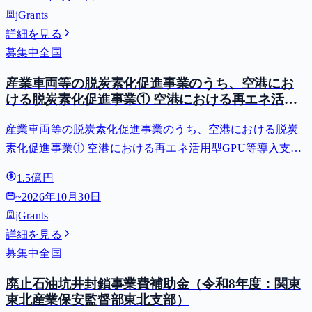
jGrants
詳細を見る
募集中
全国
産業車両等の脱炭素化促進事業のうち、空港にお
ける脱炭素化促進事業① 空港における再エネ活用
型GPU等導入支援（二酸化炭素排出抑制対策事業
産業車両等の脱炭素化促進事業のうち、空港における脱炭
費等補助金）
素化促進事業① 空港における再エネ活用型GPU等導入支援
（二酸化炭素排出抑制対策事業費等補助金）
1.5億円
~
2026年10月30日
jGrants
詳細を見る
募集中
全国
廃止石油坑井封鎖事業費補助金（令和8年度：関東
東北産業保安監督部東北支部）