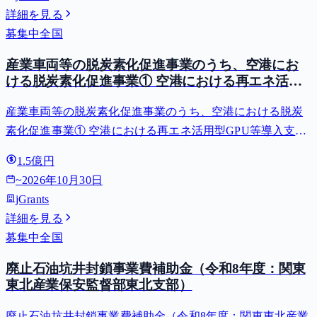
詳細を見る
募集中
全国
産業車両等の脱炭素化促進事業のうち、空港にお
ける脱炭素化促進事業① 空港における再エネ活用
型GPU等導入支援（二酸化炭素排出抑制対策事業
産業車両等の脱炭素化促進事業のうち、空港における脱炭
費等補助金）
素化促進事業① 空港における再エネ活用型GPU等導入支援
（二酸化炭素排出抑制対策事業費等補助金）
1.5億円
~
2026年10月30日
jGrants
詳細を見る
募集中
全国
廃止石油坑井封鎖事業費補助金（令和8年度：関東
東北産業保安監督部東北支部）
廃止石油坑井封鎖事業費補助金（令和8年度：関東東北産業