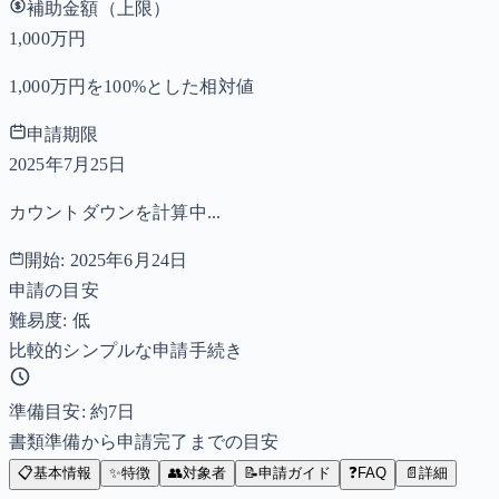
補助金額（上限）
1,000万円
1,000万円を100%とした相対値
申請期限
2025年7月25日
カウントダウンを計算中...
開始:
2025年6月24日
申請の目安
難易度: 低
比較的シンプルな申請手続き
準備目安: 約
7
日
書類準備から申請完了までの目安
📋
基本情報
✨
特徴
👥
対象者
📝
申請ガイド
❓
FAQ
📄
詳細