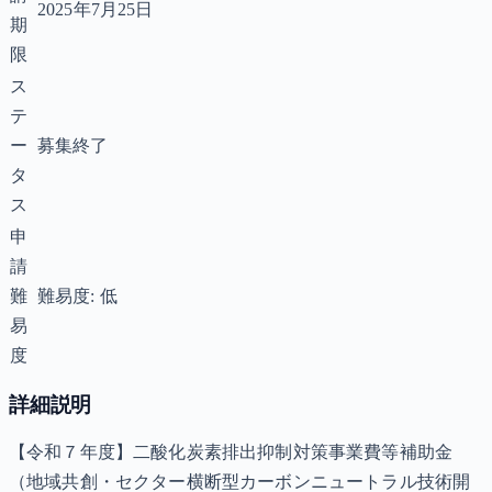
2025年7月25日
期
限
ス
テ
ー
募集終了
タ
ス
申
請
難
難易度: 低
易
度
詳細説明
【令和７年度】二酸化炭素排出抑制対策事業費等補助金
（地域共創・セクター横断型カーボンニュートラル技術開