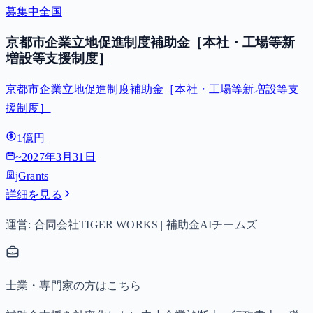
募集中
全国
京都市企業立地促進制度補助金［本社・工場等新
増設等支援制度］
京都市企業立地促進制度補助金［本社・工場等新増設等支
援制度］
1億円
~
2027年3月31日
jGrants
詳細を見る
運営: 合同会社TIGER WORKS | 補助金AIチームズ
士業・専門家の方はこちら