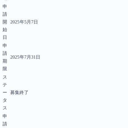
申
請
開
2025年5月7日
始
日
申
請
2025年7月31日
期
限
ス
テ
ー
募集終了
タ
ス
申
請