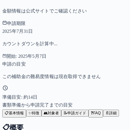
金額情報は公式サイトでご確認ください
申請期限
2025年7月31日
カウントダウンを計算中...
開始:
2025年5月7日
申請の目安
この補助金の難易度情報は現在取得できません
準備目安: 約
14
日
書類準備から申請完了までの目安
📋
基本情報
✨
特徴
👥
対象者
📝
申請ガイド
❓
FAQ
📄
詳細
📋
概要