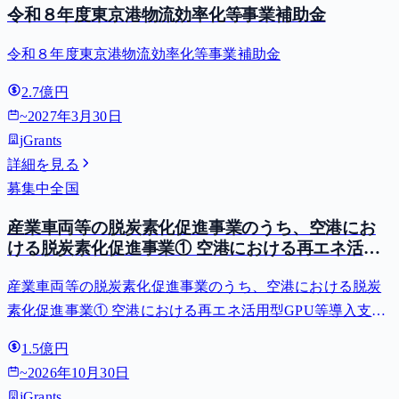
令和８年度東京港物流効率化等事業補助金
令和８年度東京港物流効率化等事業補助金
2.7億円
~
2027年3月30日
jGrants
詳細を見る
募集中
全国
産業車両等の脱炭素化促進事業のうち、空港にお
ける脱炭素化促進事業① 空港における再エネ活用
型GPU等導入支援（二酸化炭素排出抑制対策事業
産業車両等の脱炭素化促進事業のうち、空港における脱炭
費等補助金）
素化促進事業① 空港における再エネ活用型GPU等導入支援
（二酸化炭素排出抑制対策事業費等補助金）
1.5億円
~
2026年10月30日
jGrants