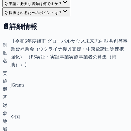
Q.
申請に必要な書類は何ですか？
Q.
採択されるためのポイントは？
📄
詳細情報
【令和6年度補正 グローバルサウス未来志向型共創等事
制
業費補助金（ウクライナ復興支援・中東欧諸国等連携
度
強化） （FS実証・実証事業実施事業者の募集（補
名
助））】
実
施
jGrants
機
関
対
象
全国
地
域