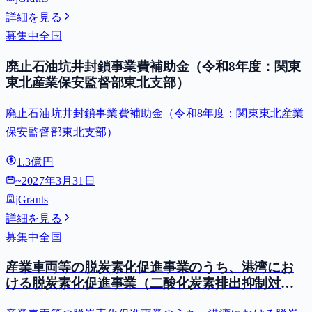
詳細を見る
募集中
全国
廃止石油坑井封鎖事業費補助金（令和8年度：関東
東北産業保安監督部東北支部）
廃止石油坑井封鎖事業費補助金（令和8年度：関東東北産業
保安監督部東北支部）
1.3億円
~
2027年3月31日
jGrants
詳細を見る
募集中
全国
産業車両等の脱炭素化促進事業のうち、港湾にお
ける脱炭素化促進事業（二酸化炭素排出抑制対策
事業費等補助金）