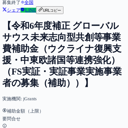
募集終了
全国
シェア
LINE
URLコピー
【令和6年度補正 グローバル
サウス未来志向型共創等事業
費補助金（ウクライナ復興支
援・中東欧諸国等連携強化）
（FS実証・実証事業実施事業
者の募集（補助））】
実施機関:
jGrants
補助金額（上限）
要問合せ