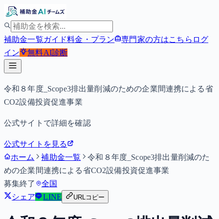
補助金一覧
ガイド
料金・プラン
専門家の方はこちら
ログ
イン
無料
AI診断
令和８年度_Scope3排出量削減のための企業間連携による省
CO2設備投資促進事業
公式サイトで詳細を確認
公式サイトを見る
ホーム
補助金一覧
令和８年度_Scope3排出量削減のた
めの企業間連携による省CO2設備投資促進事業
募集終了
全国
シェア
LINE
URLコピー