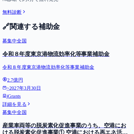
無料診断
🔗
関連する補助金
募集中
全国
令和８年度東京港物流効率化等事業補助金
令和８年度東京港物流効率化等事業補助金
2.7億円
~
2027年3月30日
jGrants
詳細を見る
募集中
全国
産業車両等の脱炭素化促進事業のうち、空港にお
ける脱炭素化促進事業① 空港における再エネ活用