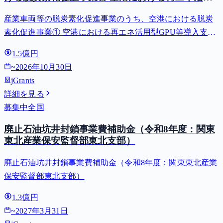
型GPU等導入支援（二酸化炭素排出抑制対策事業
産業車両等の脱炭素化促進事業のうち、空港における脱炭
費等補助金）
素化促進事業① 空港における再エネ活用型GPU等導入支援
（二酸化炭素排出抑制対策事業費等補助金）
1.5億円
~
2026年10月30日
jGrants
詳細を見る
募集中
全国
廃止石油坑井封鎖事業費補助金（令和8年度：関東
東北産業保安監督部東北支部）
廃止石油坑井封鎖事業費補助金（令和8年度：関東東北産業
保安監督部東北支部）
1.3億円
~
2027年3月31日