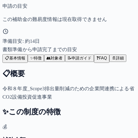
申請の目安
この補助金の難易度情報は現在取得できません
準備目安: 約
14
日
書類準備から申請完了までの目安
📋
基本情報
✨
特徴
👥
対象者
📝
申請ガイド
❓
FAQ
📄
詳細
📋
概要
令和８年度_Scope3排出量削減のための企業間連携による省
CO2設備投資促進事業
✨
この制度の特徴
💰