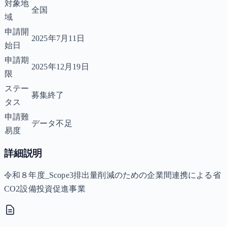
対象地
全国
域
申請開
2025年7月11日
始日
申請期
2025年12月19日
限
ステー
募集終了
タス
申請難
データ不足
易度
詳細説明
令和８年度_Scope3排出量削減のための企業間連携による省
CO2設備投資促進事業