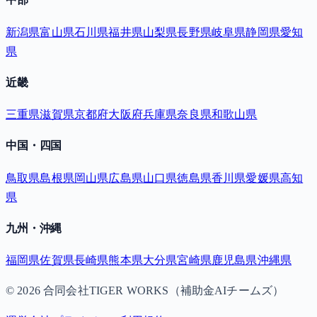
新潟県
富山県
石川県
福井県
山梨県
長野県
岐阜県
静岡県
愛知
県
近畿
三重県
滋賀県
京都府
大阪府
兵庫県
奈良県
和歌山県
中国・四国
鳥取県
島根県
岡山県
広島県
山口県
徳島県
香川県
愛媛県
高知
県
九州・沖縄
福岡県
佐賀県
長崎県
熊本県
大分県
宮崎県
鹿児島県
沖縄県
©
2026
合同会社TIGER WORKS（補助金AIチームズ）