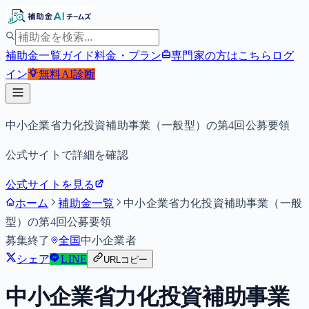
補助金一覧
ガイド
料金・プラン
専門家の方はこちら
ログ
イン
無料
AI診断
中小企業省力化投資補助事業（一般型）の第4回公募要領
公式サイトで詳細を確認
公式サイトを見る
ホーム
補助金一覧
中小企業省力化投資補助事業（一般
型）の第4回公募要領
募集終了
全国
中小企業者
シェア
LINE
URLコピー
中小企業省力化投資補助事業