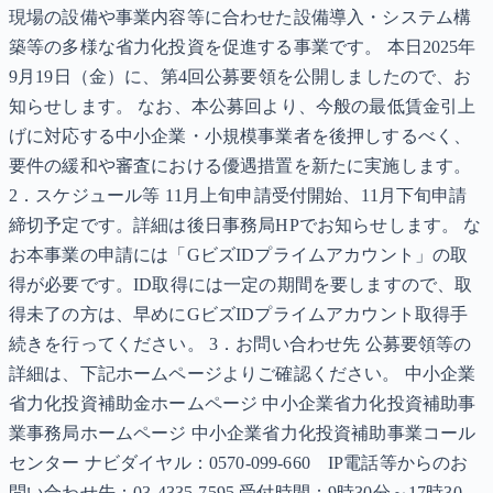
現場の設備や事業内容等に合わせた設備導入・システム構
築等の多様な省力化投資を促進する事業です。 本日2025年
9月19日（金）に、第4回公募要領を公開しましたので、お
知らせします。 なお、本公募回より、今般の最低賃金引上
げに対応する中小企業・小規模事業者を後押しするべく、
要件の緩和や審査における優遇措置を新たに実施します。
2．スケジュール等 11月上旬申請受付開始、11月下旬申請
締切予定です。詳細は後日事務局HPでお知らせします。 な
お本事業の申請には「GビズIDプライムアカウント」の取
得が必要です。ID取得には一定の期間を要しますので、取
得未了の方は、早めにGビズIDプライムアカウント取得手
続きを行ってください。 3．お問い合わせ先 公募要領等の
詳細は、下記ホームページよりご確認ください。 中小企業
省力化投資補助金ホームページ 中小企業省力化投資補助事
業事務局ホームページ 中小企業省力化投資補助事業コール
センター ナビダイヤル：0570-099-660 IP電話等からのお
問い合わせ先：03-4335-7595 受付時間：9時30分～17時30