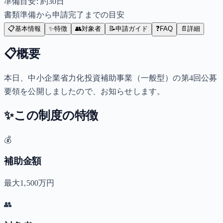
準備目安: 約
30
日
書類準備から申請完了までの目安
📋
基本情報
✨
特徴
👥
対象者
📝
申請ガイド
❓
FAQ
📄
詳細
📋
概要
本日、中小企業省力化投資補助事業（一般型）の第4回公募
要領を公開しましたので、お知らせします。
✨
この制度の特徴
💰
補助金額
最大1,500万円
👥