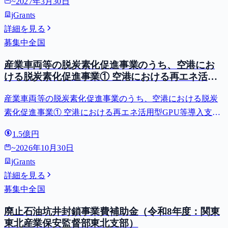
~
2027年3月30日
jGrants
詳細を見る
募集中
全国
産業車両等の脱炭素化促進事業のうち、空港にお
ける脱炭素化促進事業① 空港における再エネ活用
型GPU等導入支援（二酸化炭素排出抑制対策事業
産業車両等の脱炭素化促進事業のうち、空港における脱炭
費等補助金）
素化促進事業① 空港における再エネ活用型GPU等導入支援
（二酸化炭素排出抑制対策事業費等補助金）
1.5億円
~
2026年10月30日
jGrants
詳細を見る
募集中
全国
廃止石油坑井封鎖事業費補助金（令和8年度：関東
東北産業保安監督部東北支部）