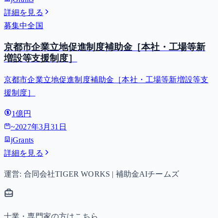
詳細を見る
募集中
全国
京都市企業立地促進制度補助金［本社・工場等新
増設等支援制度］
京都市企業立地促進制度補助金［本社・工場等新増設等支
援制度］
1億円
~
2027年3月31日
jGrants
詳細を見る
運営: 合同会社TIGER WORKS | 補助金AIチームズ
士業・専門家の方はこちら