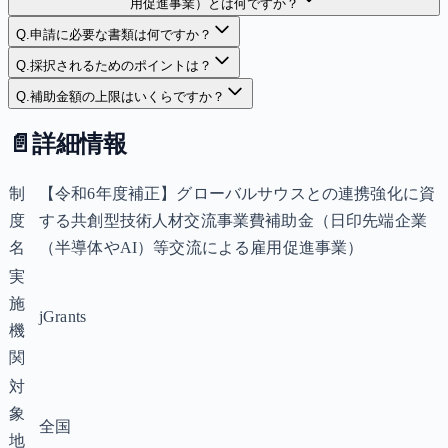
用促進事業）とは何ですか？
Q.
申請に必要な書類は何ですか？
Q.
採択されるためのポイントは？
Q.
補助金額の上限はいくらですか？
📄
詳細情報
制
【令和6年度補正】グローバルサウスとの連携強化に資
度
する共創型技術人材交流事業費補助金（日印先端企業
名
（半導体やAI）等交流による雇用促進事業）
実
施
jGrants
機
関
対
象
全国
地