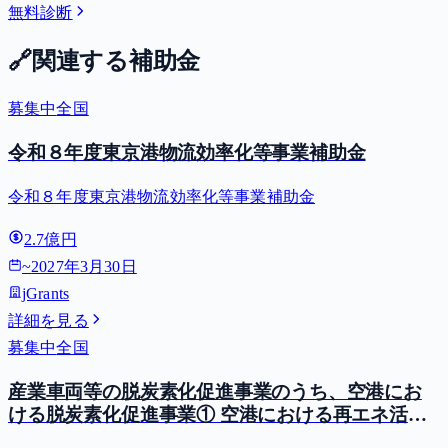
無料診断
🔗
関連する補助金
募集中
全国
令和８年度東京港物流効率化等事業補助金
令和８年度東京港物流効率化等事業補助金
2.7億円
~
2027年3月30日
jGrants
詳細を見る
募集中
全国
産業車両等の脱炭素化促進事業のうち、空港にお
ける脱炭素化促進事業① 空港における再エネ活用
型GPU等導入支援（二酸化炭素排出抑制対策事業