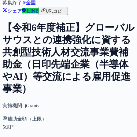
募集終了
全国
シェア
LINE
URLコピー
【令和6年度補正】グローバル
サウスとの連携強化に資する
共創型技術人材交流事業費補
助金（日印先端企業（半導体
やAI）等交流による雇用促進
事業）
実施機関:
jGrants
補助金額（上限）
5億円