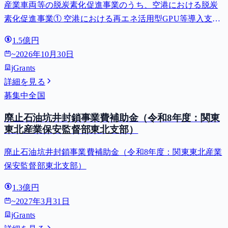
産業車両等の脱炭素化促進事業のうち、空港における脱炭
費等補助金）
素化促進事業① 空港における再エネ活用型GPU等導入支援
（二酸化炭素排出抑制対策事業費等補助金）
1.5億円
~
2026年10月30日
jGrants
詳細を見る
募集中
全国
廃止石油坑井封鎖事業費補助金（令和8年度：関東
東北産業保安監督部東北支部）
廃止石油坑井封鎖事業費補助金（令和8年度：関東東北産業
保安監督部東北支部）
1.3億円
~
2027年3月31日
jGrants