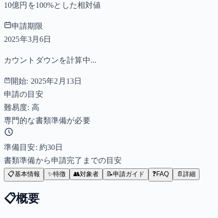
10億円を100%とした相対値
申請期限
2025年3月6日
カウントダウンを計算中...
開始:
2025年2月13日
申請の目安
難易度: 高
専門的な書類準備が必要
準備目安: 約
30
日
書類準備から申請完了までの目安
📋
基本情報
✨
特徴
👥
対象者
📝
申請ガイド
❓
FAQ
📄
詳細
📋
概要