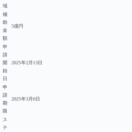
域
補
助
5億円
金
額
申
請
開
2025年2月13日
始
日
申
請
2025年3月6日
期
限
ス
テ