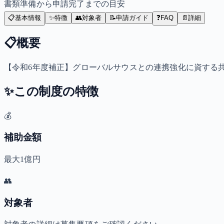
書類準備から申請完了までの目安
📋
基本情報
✨
特徴
👥
対象者
📝
申請ガイド
❓
FAQ
📄
詳細
📋
概要
【令和6年度補正】グローバルサウスとの連携強化に資する
✨
この制度の特徴
💰
補助金額
最大1億円
👥
対象者