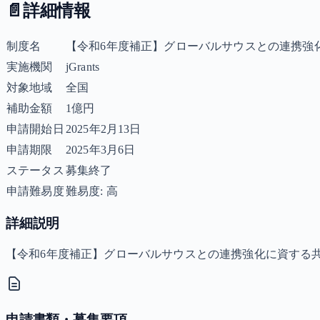
📄
詳細情報
制度名
【令和6年度補正】グローバルサウスとの連携強
実施機関
jGrants
対象地域
全国
補助金額
1億円
申請開始日
2025年2月13日
申請期限
2025年3月6日
ステータス
募集終了
申請難易度
難易度: 高
詳細説明
【令和6年度補正】グローバルサウスとの連携強化に資する
申請書類・募集要項