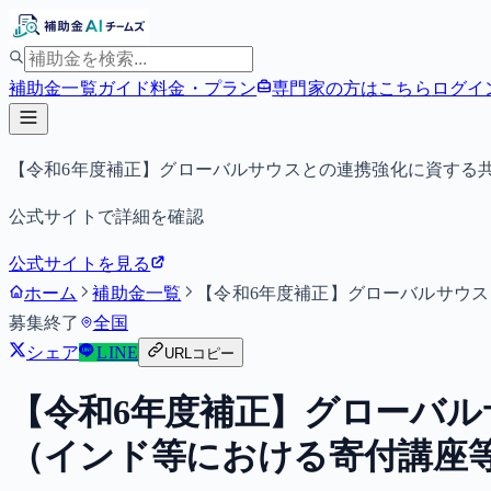
補助金一覧
ガイド
料金・プラン
専門家の方はこちら
ログイ
【令和6年度補正】グローバルサウスとの連携強化に資する
公式サイトで詳細を確認
公式サイトを見る
ホーム
補助金一覧
【令和6年度補正】グローバルサウ
募集終了
全国
シェア
LINE
URLコピー
【令和6年度補正】グローバ
（インド等における寄付講座