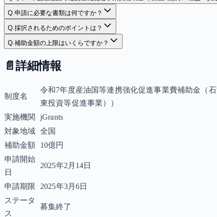
Q.
申請に必要な書類は何ですか？
Q.
採択されるためのポイントは？
Q.
補助金額の上限はいくらですか？
📄
詳細情報
令和7年度産油国等連携強化促進事業費補助金（
制度名
東投資等促進事業））
実施機関
jGrants
対象地域
全国
補助金額
10億円
申請開始
2025年2月14日
日
申請期限
2025年3月6日
ステータ
募集終了
ス