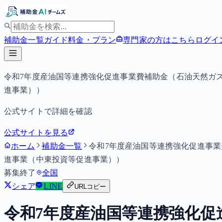
補助金一覧
ガイド
料金・プラン
専門家の方はこちら
ログイ
令和7年度産油国等連携強化促進事業費補助金（石油天然ガ
進事業））
公式サイトで詳細を確認
公式サイトを見る
ホーム
補助金一覧
令和7年度産油国等連携強化促進事
進事業（中東投資等促進事業））
募集終了
全国
シェア
LINE
URLコピー
令和7年度産油国等連携強化