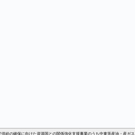
定供給の確保に向けた資源国との関係強化支援事業のうち中東等産油・産ガ