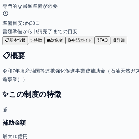
専門的な書類準備が必要
準備目安: 約
30
日
書類準備から申請完了までの目安
📋
基本情報
✨
特徴
👥
対象者
📝
申請ガイド
❓
FAQ
📄
詳細
📋
概要
令和7年度産油国等連携強化促進事業費補助金（石油天然ガ
進事業））
✨
この制度の特徴
💰
補助金額
最大10億円