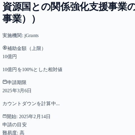
資源国との関係強化支援事業
事業））
実施機関:
jGrants
補助金額（上限）
10億円
10億円を100%とした相対値
申請期限
2025年3月6日
カウントダウンを計算中...
開始:
2025年2月14日
申請の目安
難易度: 高