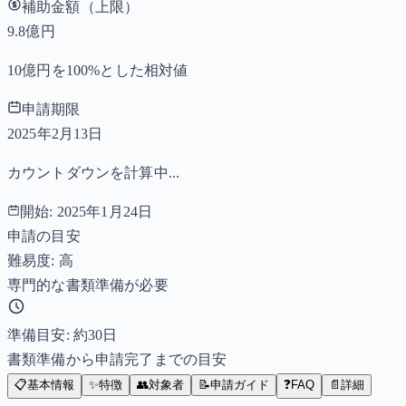
補助金額（上限）
9.8億円
10億円を100%とした相対値
申請期限
2025年2月13日
カウントダウンを計算中...
開始:
2025年1月24日
申請の目安
難易度: 高
専門的な書類準備が必要
準備目安: 約
30
日
書類準備から申請完了までの目安
📋
基本情報
✨
特徴
👥
対象者
📝
申請ガイド
❓
FAQ
📄
詳細