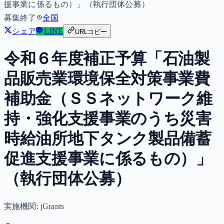
援事業に係るもの）」（執行団体公募）
募集終了
全国
シェア
LINE
URLコピー
令和６年度補正予算「石油製
品販売業環境保全対策事業費
補助金（ＳＳネットワーク維
持・強化支援事業のうち災害
時給油所地下タンク製品備蓄
促進支援事業に係るもの）」
（執行団体公募）
実施機関:
jGrants