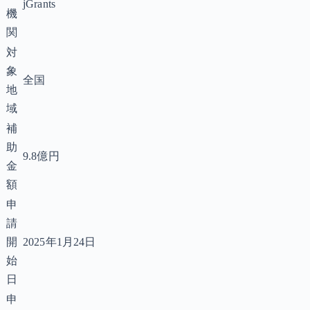
jGrants
機
関
対
象
全国
地
域
補
助
9.8億円
金
額
申
請
開
2025年1月24日
始
日
申