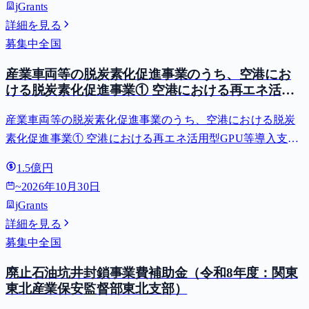
jGrants
詳細を見る
募集中
全国
産業車両等の脱炭素化促進事業のうち、空港にお
ける脱炭素化促進事業① 空港における再エネ活用
型GPU等導入支援（二酸化炭素排出抑制対策事業
産業車両等の脱炭素化促進事業のうち、空港における脱炭
費等補助金）
素化促進事業① 空港における再エネ活用型GPU等導入支援
（二酸化炭素排出抑制対策事業費等補助金）
1.5億円
~
2026年10月30日
jGrants
詳細を見る
募集中
全国
廃止石油坑井封鎖事業費補助金（令和8年度：関東
東北産業保安監督部東北支部）