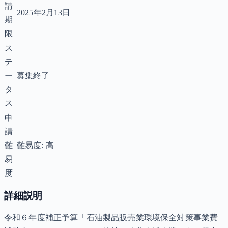
請
2025年2月13日
期
限
ス
テ
ー
募集終了
タ
ス
申
請
難
難易度: 高
易
度
詳細説明
令和６年度補正予算「石油製品販売業環境保全対策事業費