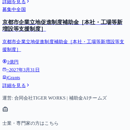
詳細を見る
募集中
全国
京都市企業立地促進制度補助金［本社・工場等新
増設等支援制度］
京都市企業立地促進制度補助金［本社・工場等新増設等支
援制度］
1億円
~
2027年3月31日
jGrants
詳細を見る
運営: 合同会社TIGER WORKS | 補助金AIチームズ
士業・専門家の方はこちら