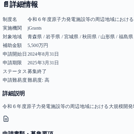
📄
詳細情報
制度名
令和６年度原子力発電施設等の周辺地域における
実施機関
jGrants
対象地域
青森県 / 岩手県 / 宮城県 / 秋田県 / 山形県 / 福島県
補助金額
5,500万円
申請開始日
2024年8月31日
申請期限
2025年3月31日
ステータス
募集終了
申請難易度
難易度: 高
詳細説明
令和６年度原子力発電施設等の周辺地域における大規模開発
申請書類・募集要項