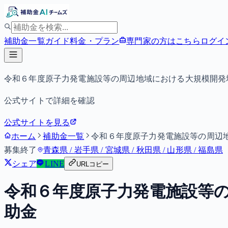
補助金一覧
ガイド
料金・プラン
専門家の方はこちら
ログイ
令和６年度原子力発電施設等の周辺地域における大規模開発
公式サイトで詳細を確認
公式サイトを見る
ホーム
補助金一覧
令和６年度原子力発電施設等の周辺
募集終了
青森県 / 岩手県 / 宮城県 / 秋田県 / 山形県 / 福島県
シェア
LINE
URLコピー
令和６年度原子力発電施設等
助金