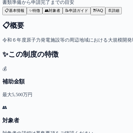
書類準備から申請完了までの目安
📋
基本情報
✨
特徴
👥
対象者
📝
申請ガイド
❓
FAQ
📄
詳細
📋
概要
令和６年度原子力発電施設等の周辺地域における大規模開発
✨
この制度の特徴
💰
補助金額
最大5,500万円
👥
対象者