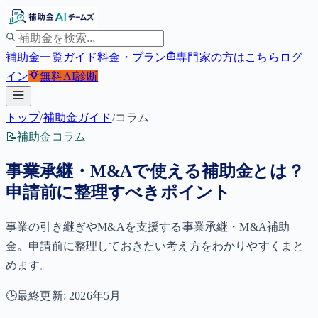
補助金一覧
ガイド
料金・プラン
専門家の方はこちら
ログ
イン
無料
AI診断
トップ
/
補助金ガイド
/
コラム
📝
補助金コラム
事業承継・M&Aで使える補助金とは？
申請前に整理すべきポイント
事業の引き継ぎやM&Aを支援する事業承継・M&A補助
金。申請前に整理しておきたい考え方をわかりやすくまと
めます。
🕒
最終更新:
2026年5月