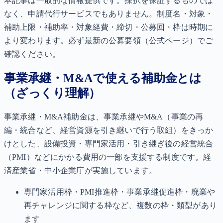
本記事は一般的な情報提供です。採択を保証するものでは
なく、申請代行サービスでもありません。制度名・対象・
補助上限・補助率・対象経費・締切・公募回・枠は時期に
より変わります。必ず最新の公募要領（公式ページ）でご
確認ください。
事業承継・M&Aで使える補助金とは
（ざっくり理解）
事業承継・M&A補助金は、事業承継やM&A（事業の再
編・統合など、経営資源を引き継いで行う取組）をきっか
けとした、設備投資・専門家活用・引き継ぎ後の経営統合
（PMI）などにかかる費用の一部を支援する制度です。経
済産業省・中小企業庁が実施しています。
専門家活用枠・PMI推進枠・事業承継促進枠・廃業や
再チャレンジに関する枠など、複数の枠・類型があり
ます