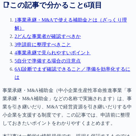
📑
この記事で分かること
6
項目
1
事業承継・M&Aで使える補助金とは（ざっくり理
解）
2
どんな事業者が確認すべきか
3
申請前に整理すべきこと
4
事業承継で見られやすいポイント
5
自分で準備する場合の注意点
6
AI診断でまず確認できること／準備を効率化するに
は
事業承継・M&A補助金（中小企業生産性革命推進事業「事
業承継・M&A補助金」などの名称で実施されます）は、事
業を引き継いだり、M&Aで経営資源を引き継いだりする中
小企業を支援する制度です。この記事では、申請前に整理
しておきたいポイントをわかりやすくまとめます。