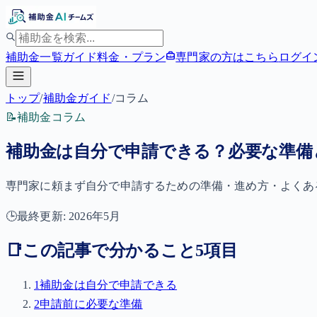
補助金一覧
ガイド
料金・プラン
専門家の方はこちら
ログイ
トップ
/
補助金ガイド
/
コラム
📝
補助金コラム
補助金は自分で申請できる？必要な準備
専門家に頼まず自分で申請するための準備・進め方・よくあ
🕒
最終更新:
2026年5月
📑
この記事で分かること
5
項目
1
補助金は自分で申請できる
2
申請前に必要な準備