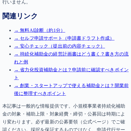
行いません。
関連リンク
→
無料AI診断（約1分）
→
セルフ申請サポート（申請書ドラフト作成）
→
安心チェック（提出前の内容チェック）
→
持続化補助金の経営計画書はどう書く？書き方の流
れと例
→
省力化投資補助金とは？申請前に確認すべきポイン
ト
→
創業・スタートアップで使える補助金とは？開業前
後に整理すべきポイント
本記事は一般的な情報提供です。小規模事業者持続化補助
金の対象・補助上限・対象経費・締切・公募回は時期によ
り変わります。必ず最新の公募要領（公式ページ）でご確
認ください。採択を保証するものではなく、申請代行サー