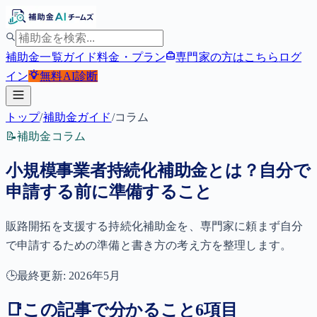
補助金一覧
ガイド
料金・プラン
専門家の方はこちら
ログ
イン
無料
AI診断
トップ
/
補助金ガイド
/
コラム
📝
補助金コラム
小規模事業者持続化補助金とは？自分で
申請する前に準備すること
販路開拓を支援する持続化補助金を、専門家に頼まず自分
で申請するための準備と書き方の考え方を整理します。
🕒
最終更新:
2026年5月
📑
この記事で分かること
6
項目