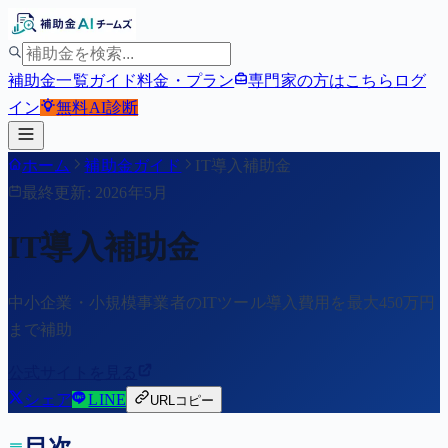
補助金一覧
ガイド
料金・プラン
専門家の方はこちら
ログ
イン
無料
AI診断
ホーム
補助金ガイド
IT導入補助金
最終更新: 2026年5月
IT導入補助金
中小企業・小規模事業者のITツール導入費用を最大450万円
まで補助
公式サイトを見る
シェア
LINE
URLコピー
目次