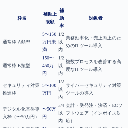
補
補助上
枠名
助
対象者
限額
率
5〜150
1/2
業務効率化・売上向上のた
通常枠 A類型
万円未
以
めのITツール導入
満
内
150〜
1/2
複数プロセスを改善する高
通常枠 B類型
450万
以
度なITツール導入
円
内
1/2
セキュリティ対策
5〜100
サイバーセキュリティ対策
以
推進枠
万円
ツールの導入
内
3/4
会計・受発注・決済・ECソ
デジタル化基盤導
〜50万
以
フトウェア（インボイス対
入枠（〜50万円）
円
内
応）