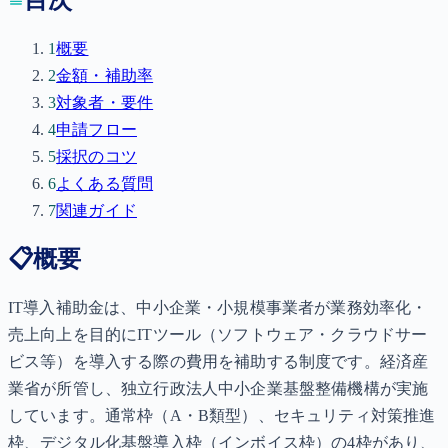
1
概要
2
金額・補助率
3
対象者・要件
4
申請フロー
5
採択のコツ
6
よくある質問
7
関連ガイド
📋
概要
IT導入補助金は、中小企業・小規模事業者が業務効率化・
売上向上を目的にITツール（ソフトウェア・クラウドサー
ビス等）を導入する際の費用を補助する制度です。経済産
業省が所管し、独立行政法人中小企業基盤整備機構が実施
しています。通常枠（A・B類型）、セキュリティ対策推進
枠、デジタル化基盤導入枠（インボイス枠）の4枠があり、