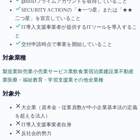
gBizIDプライムアカウントを取得していること
SECURITY ACTIONの「★一つ星」または「★★
二つ星」を宣言していること
IT導入支援事業者が提供するITツールを導入するこ
と
交付申請時点で事業を開始していること
対象業種
製造業
卸売業
小売業
サービス業
飲食業
宿泊業
建設業
不動産
業
医療・福祉
教育・学習支援業
その他全業種
対象外
大企業（資本金・従業員数が中小企業基本法の定義
を超える法人）
IT導入支援事業者自身
反社会的勢力