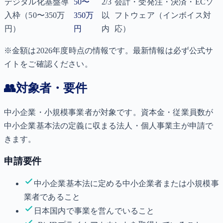
デジタル化基盤導
50〜
2/3
会計・受発注・決済・ECソ
入枠（50〜350万
350万
以
フトウェア（インボイス対
円）
円
内
応）
※金額は2026年度時点の情報です。最新情報は必ず公式サ
イトをご確認ください。
👥
対象者・要件
中小企業・小規模事業者が対象です。資本金・従業員数が
中小企業基本法の定義に収まる法人・個人事業主が申請で
きます。
申請要件
中小企業基本法に定める中小企業者または小規模事
業者であること
日本国内で事業を営んでいること