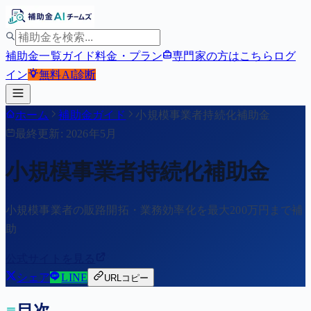
補助金一覧
ガイド
料金・プラン
専門家の方はこちら
ログ
イン
無料
AI診断
ホーム
補助金ガイド
小規模事業者持続化補助金
最終更新: 2026年5月
小規模事業者持続化補助金
小規模事業者の販路開拓・業務効率化を最大200万円まで補
助
公式サイトを見る
シェア
LINE
URLコピー
目次