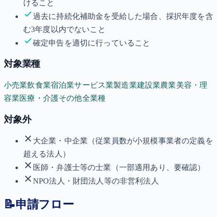
けること
過去に持続化補助金を受給した場合、採択年度を含
む3年度以内でないこと
確定申告を適切に行っていること
対象業種
小売業
飲食業
宿泊業
サービス業
製造業
建設業
農業
美容・理
容業
医療・介護
その他全業種
対象外
大企業・中企業（従業員数が小規模事業者の定義を
超える法人）
医師・弁護士等の士業（一部適用あり、要確認）
NPO法人・財団法人等の非営利法人
📝
申請フロー