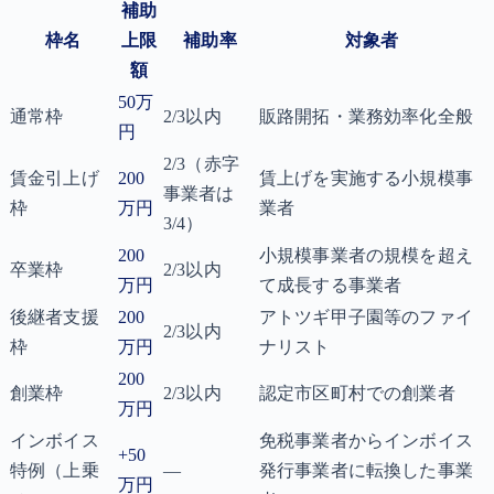
補助
枠名
上限
補助率
対象者
額
50万
通常枠
2/3以内
販路開拓・業務効率化全般
円
2/3（赤字
賃金引上げ
200
賃上げを実施する小規模事
事業者は
枠
万円
業者
3/4）
200
小規模事業者の規模を超え
卒業枠
2/3以内
万円
て成長する事業者
後継者支援
200
アトツギ甲子園等のファイ
2/3以内
枠
万円
ナリスト
200
創業枠
2/3以内
認定市区町村での創業者
万円
インボイス
免税事業者からインボイス
+50
特例（上乗
—
発行事業者に転換した事業
万円