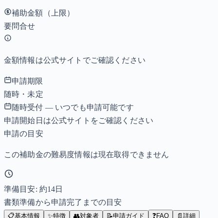
補助金額（上限）
要問合せ
金額情報は公式サイトでご確認ください
申請期限
随時・未定
随時受付 — いつでも申請可能です
申請開始日は公式サイトをご確認ください
申請の目安
この補助金の難易度情報は現在取得できません
準備目安: 約
14
日
書類準備から申請完了までの目安
📋
基本情報
✨
特徴
👥
対象者
📝
申請ガイド
❓
FAQ
📄
詳細