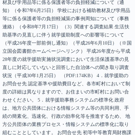
材及び学用品等に係る保護者等の負担軽減について（通
知）（令和7年6月25日） 学校における補助教材及び学用品
等に係る保護者等の負担軽減策の事例周知について（事務
連絡）（令和8年7月17日） （3）関連する調査結果 生活扶
助基準の見直しに伴う就学援助制度への影響等について
（平成26年度一部前倒し通知）（平成26年6月10日）（※国
立国会図書館ホームページへリンク） 平成26年度から平成
28年度の就学援助実施状況調査において生活保護基準の見
直しに対応していないと回答した自治体への聞き取り調査
状況（平成30年1月25日） （PDF:174KB） 4．就学援助の
お問合せ先 認定基準や援助費目など、各市町村において制
度の詳細は異なりますので、お住まいの市町村にお問い合
わせください。 5．就学援助事務システムの標準化 政府
は、地方公共団体における情報システム等の共同利用、手
続の簡素化、迅速化、行政の効率化等を推進するため、 地
方公共団体の業務プロセス・情報システムの標準化に取り
組むこととしています。 お問合せ先 初等中等教育局財務課