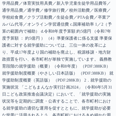
学用品費／体育実技用具費／新入学児童生徒学用品費等／
通学用品費／通学費／修学旅行費／校外活動費／医療費／
学校給食費／クラブ活動費／生徒会費／PTA会費／卒業ア
ルバム代等／オンライン学習通信費 c.国庫補助率 1／2（予
算の範囲内で補助） d.令和8年度予算額 約5億円 （令和7年
度予算額 ： 約5億円 ） （4）準要保護者に係る支援 準要保
護者に対する就学援助については、三位一体の改革によ
り、平成17年度より国の補助を廃止し、税源移譲・地方財
政措置を行い、各市町村が単独で実施しています。 義務教
育段階の就学援助（概要）（令和8年度） （PDF:388KB）
就学援助制度概要（やさしい日本語版） （PDF:388KB） 就
学援助制度概要（英語版） （PDF:288KB） 2．就学援助の
実施状況 「こどもまんなか実行計画2024」（令和6年5月31
日こども政策推進会議決定）において、「就学援助の実施
状況等を定期的に調査・公表することで、各市町村におけ
る就学援助の適切な運用を促すとともに、就学援助が必要
な世帯に活用されるよう、各市町村におけるきめ細かな周