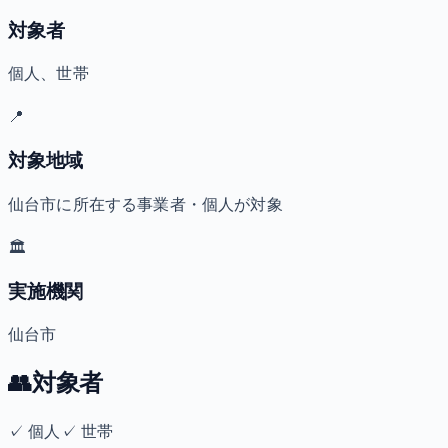
対象者
個人、世帯
📍
対象地域
仙台市に所在する事業者・個人が対象
🏛️
実施機関
仙台市
👥
対象者
✓
個人
✓
世帯