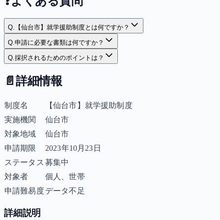
❓
よくある質問
Q.
【仙台市】就学援助制度とは何ですか？
Q.
申請に必要な書類は何ですか？
Q.
採択されるためのポイントは？
📄
詳細情報
制度名
【仙台市】就学援助制度
実施機関
仙台市
対象地域
仙台市
申請期限
2023年10月23日
ステータス
募集中
対象者
個人、世帯
申請難易度
データ不足
詳細説明