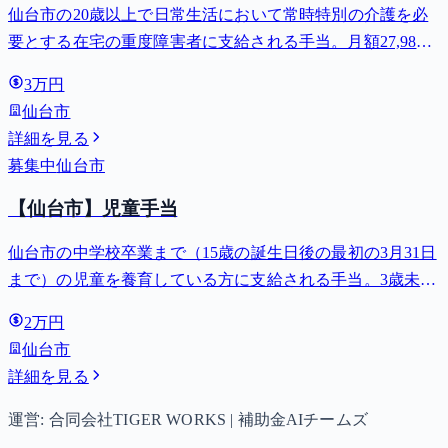
仙台市の20歳以上で日常生活において常時特別の介護を必
要とする在宅の重度障害者に支給される手当。月額27,980
円。
3万円
仙台市
詳細を見る
募集中
仙台市
【仙台市】児童手当
仙台市の中学校卒業まで（15歳の誕生日後の最初の3月31日
まで）の児童を養育している方に支給される手当。3歳未満
は月額15,000円、3歳以上小学校修了前は月額10,000円（第3
2万円
子以降は15,000円）、中学生は月額10,000円。
仙台市
詳細を見る
運営: 合同会社TIGER WORKS | 補助金AIチームズ