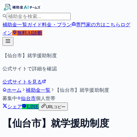
補助金一覧
ガイド
料金・プラン
専門家の方はこちら
ログ
イン
無料
AI診断
【仙台市】就学援助制度
公式サイトで詳細を確認
公式サイトを見る
ホーム
補助金一覧
【仙台市】就学援助制度
募集中
仙台市
個人
世帯
シェア
LINE
URLコピー
【仙台市】就学援助制度