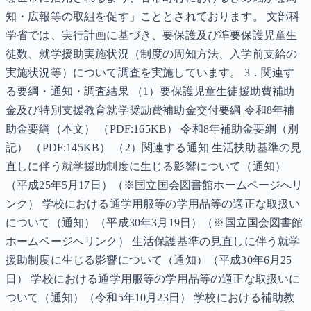
知・広報等の取組を促す」こととされております。 文部科
学省では、実行計画に基づき、要保護及び準要保護児童生
徒数、就学援助実施状況（制度の周知方法、入学前支給の
実施状況等）について調査を実施しています。 3．関連す
る要綱・通知・調査結果 （1）要保護児童生徒援助費補助
金及び特別支援教育就学奨励費補助金交付要綱 令和8年補
助金要綱（本文） （PDF:165KB） 令和8年補助金要綱（別
記） （PDF:145KB） （2）関連する通知 生活扶助基準の見
直しに伴う就学援助制度に生じる影響について（通知）
（平成25年5月17日）（※国立国会図書館ホームページへリ
ンク） 学校における通学用服等の学用品等の適正な取扱い
について（通知）（平成30年3月19日）（※国立国会図書館
ホームページへリンク） 生活保護基準の見直しに伴う就学
援助制度に生じる影響について（通知）（平成30年6月25
日） 学校における通学用服等の学用品等の適正な取扱いに
ついて（通知）（令和5年10月23日） 学校における補助教