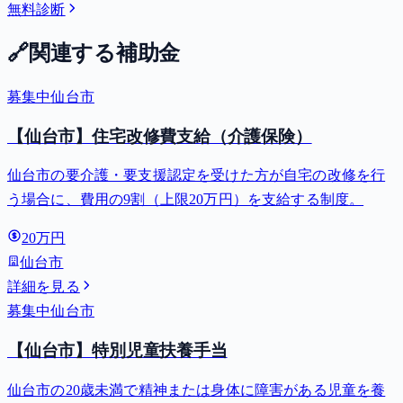
無料診断
🔗
関連する補助金
募集中
仙台市
【仙台市】住宅改修費支給（介護保険）
仙台市の要介護・要支援認定を受けた方が自宅の改修を行
う場合に、費用の9割（上限20万円）を支給する制度。
20万円
仙台市
詳細を見る
募集中
仙台市
【仙台市】特別児童扶養手当
仙台市の20歳未満で精神または身体に障害がある児童を養