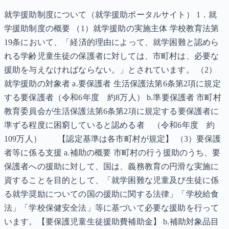
就学援助制度について（就学援助ポータルサイト） 1．就
学援助制度の概要 （1）就学援助の実施主体 学校教育法第
19条において、「経済的理由によって、就学困難と認めら
れる学齢児童生徒の保護者に対しては、市町村は、必要な
援助を与えなければならない。」とされています。 （2）
就学援助の対象者 a.要保護者 生活保護法第6条第2項に規定
する要保護者（令和6年度 約8万人） b.準要保護者 市町村
教育委員会が生活保護法第6条第2項に規定する要保護者に
準ずる程度に困窮していると認める者 （令和6年度 約
109万人） 【認定基準は各市町村が規定】 （3）要保護
者等に係る支援 a.補助の概要 市町村の行う援助のうち、要
保護者への援助に対して、国は、義務教育の円滑な実施に
資することを目的として、「就学困難な児童及び生徒に係
る就学奨励についての国の援助に関する法律」「学校給食
法」「学校保健安全法」等に基づいて必要な援助を行って
います。【要保護児童生徒援助費補助金】 b.補助対象品目