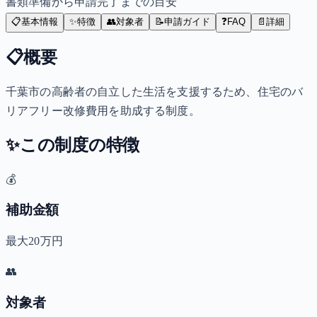
書類準備から申請完了までの目安
📋
基本情報
✨
特徴
👥
対象者
📝
申請ガイド
❓
FAQ
📄
詳細
📋
概要
千葉市の高齢者の自立した生活を支援するため、住宅のバ
リアフリー改修費用を助成する制度。
✨
この制度の特徴
💰
補助金額
最大20万円
👥
対象者