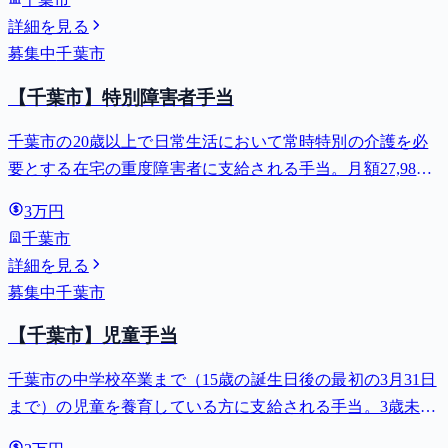
詳細を見る
募集中
千葉市
【千葉市】特別障害者手当
千葉市の20歳以上で日常生活において常時特別の介護を必
要とする在宅の重度障害者に支給される手当。月額27,980
円。
3万円
千葉市
詳細を見る
募集中
千葉市
【千葉市】児童手当
千葉市の中学校卒業まで（15歳の誕生日後の最初の3月31日
まで）の児童を養育している方に支給される手当。3歳未満
は月額15,000円、3歳以上小学校修了前は月額10,000円（第3