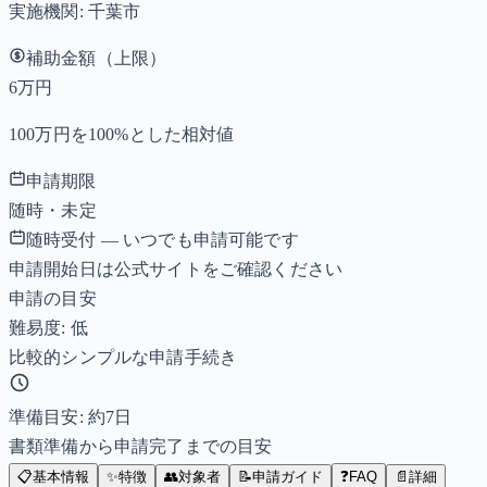
実施機関:
千葉市
補助金額（上限）
6万円
100万円を100%とした相対値
申請期限
随時・未定
随時受付 — いつでも申請可能です
申請開始日は公式サイトをご確認ください
申請の目安
難易度: 低
比較的シンプルな申請手続き
準備目安: 約
7
日
書類準備から申請完了までの目安
📋
基本情報
✨
特徴
👥
対象者
📝
申請ガイド
❓
FAQ
📄
詳細