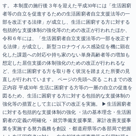
す。 本制度の施行後３年を迎えた平成30年には「生活困窮
者等の自立を促進するための生活困窮者自立支援法等の一
部を改正する法律」が成立し、生活に困窮する方に対する
包括的な支援体制の強化等のための改正が行われたほか、
令和６年には、「生活困窮者自立支援法等の一部を改正す
る法律」が成立し、新型コロナウイルス感染症を機に顕在
化した課題への対応や持ち家のない単身高齢者等の増加も
想定した居住支援の体制強化のための改正が行われるな
ど、生活に困窮する方を取り巻く状況を踏まえた所要の見
直しが行われています。 ページの先頭へ戻る これまでの改
正内容 平成30年 生活に困窮する方等の一層の自立の促進を
図るため、生活に困窮する方に対する包括的な支援体制の
強化等の措置として主に以下の改正を実施。 ▶生活困窮者
に対する包括的な支援体制の強化 ・法の基本理念・生活困
窮者の定義の明確化 ・就労準備支援事業、家計改善支援事
業を実施する努力義務を創設 ・都道府県等の各部局で把握