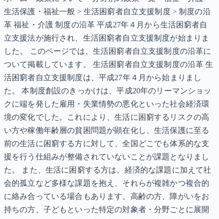
生活保護・福祉一般 > 生活困窮者自立支援制度 > 制度の沿
革 福祉・介護 制度の沿革 平成27年４月から生活困窮者自
立支援法が施行され、生活困窮者自立支援制度が始まりま
した。 このページでは、生活困窮者自立支援制度の沿革に
ついて掲載しています。 生活困窮者自立支援制度の沿革 生
活困窮者自立支援制度は、平成27年４月から始まりまし
た。 本制度創設のきっかけは、平成20年のリーマンショッ
クに端を発した雇用・失業情勢の悪化といった社会経済環
境の変化でした。これにより、生活に困窮するリスクの高
い方や稼働年齢層の貧困問題が顕在化し、生活保護に至る
前の生活に困窮する方に対して、全国どこでも体系的な支
援を行う仕組みが整備されていないことが課題となりまし
た。 また、生活に困窮する方は、経済的な課題に加えて社
会的孤立など多様な課題を抱え、それらが複雑かつ複合的
に絡み合っている場合もあります。高齢の方、障がいをお
持ちの方、子どもといった特定の対象者・分野ごとに展開