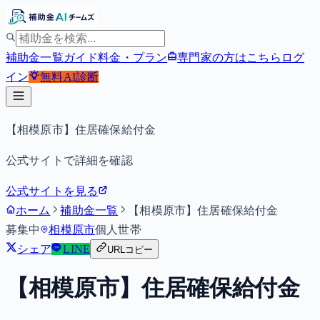
補助金一覧
ガイド
料金・プラン
専門家の方はこちら
ログ
イン
無料
AI診断
【相模原市】住居確保給付金
公式サイトで詳細を確認
公式サイトを見る
ホーム
補助金一覧
【相模原市】住居確保給付金
募集中
相模原市
個人
世帯
シェア
LINE
URLコピー
【相模原市】住居確保給付金