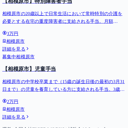
【相模原市】特別障害者手当
相模原市の20歳以上で日常生活において常時特別の介護を
必要とする在宅の重度障害者に支給される手当。月額
27,980円。
3万円
相模原市
詳細を見る
募集中
相模原市
【相模原市】児童手当
相模原市の中学校卒業まで（15歳の誕生日後の最初の3月31
日まで）の児童を養育している方に支給される手当。3歳未
満は月額15,000円、3歳以上小学校修了前は月額10,000円
2万円
（第3子以降は15,000円）、中学生は月額10,000円。
相模原市
詳細を見る