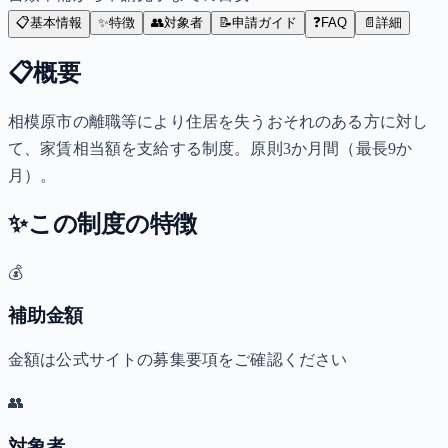
📋
基本情報
✨
特徴
👥
対象者
📝
申請ガイド
❓
FAQ
📄
詳細
📋
概要
相模原市の離職等により住居を失うおそれのある方に対し
て、家賃相当額を支給する制度。原則3か月間（最長9か
月）。
✨
この制度の特徴
💰
補助金額
金額は公式サイトの募集要項をご確認ください
👥
対象者