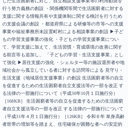
した生活困窮者に対し、自立相談支援事業等の利用勧奨を
行う努力義務の創設 ・関係機関等間で生活困窮者に対する
支援に関する情報共有や支援体制に関する検討を行うため
の支援会議の創設 ・都道府県による研修等の市等への支援
事業や福祉事務所未設置町村による相談事業の創設 ▶子ど
もの学習支援事業の強化 ・子どもの学習支援事業につい
て、学習支援に加えて、生活習慣・育成環境の改善に関す
る助言等も追加し、 「子どもの学習・生活支援事業」とし
て強化 ▶居住支援の強化 ・シェルター等の施設退所者や地
域社会から孤立している者に対する訪問等による 見守り・
生活支援（地域居住支援事業）の創設 生活困窮者等の自立
を促進するための生活困窮者自立支援法等の一部を改正 す
る法律の一部施行について（平成30年10月１日施行分）
［168KB］ 生活困窮者等の自立を促進するための生活困窮
者自立支援法等の一部を改正 する法律の一部施行について
（平成31年４月１日施行分）［126KB］ 令和６年 単身高齢
者世帯の増加等を踏まえ、住宅確保が困難な者への安定的