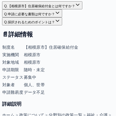
Q.
【相模原市】住居確保給付金とは何ですか？
Q.
申請に必要な書類は何ですか？
Q.
採択されるためのポイントは？
📄
詳細情報
制度名
【相模原市】住居確保給付金
実施機関
相模原市
対象地域
相模原市
申請期限
随時・未定
ステータス
募集中
対象者
個人、世帯
申請難易度
データ不足
詳細説明
ホーム > 政策について > 分野別の政策一覧 > 福祉・介護 >