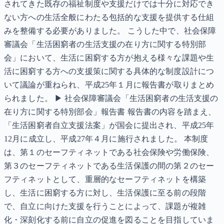
されてきた既存の福祉制度や支援だけでは十分に対応でき
ない方への生活全般にわたる包括的な支援を提供する仕組
みを整備する必要がありました。 こうした中で、社会保障
審議会「生活困窮者の生活支援の在り方に関する特別部
会」において、生活に困窮する方が抱える様々な課題や生
活に困窮する方への支援策に関する具体的な制度設計につ
いて議論が重ねられ、平成25年１月に報告書が取りまとめ
られました。 ▶ 社会保障審議会「生活困窮者の生活支援の
在り方に関する特別部会」報告書 報告書の内容を踏まえ、
「生活困窮者自立支援法案」が国会に提出され、平成25年
12月に成立し、平成27年４月に施行されました。 本制度
は、第１のセーフティネットである社会保険や労働保険、
第３のセーフティネットである生活保護の間の第２のセー
フティネットとして、重層的なセーフティネットを構築
し、生活に困窮する方に対し、生活保護に至る前の段階
で、自立に向けた支援を行うことによって、課題が複雑
化・深刻化する前に自立の促進を図ることを目指していま