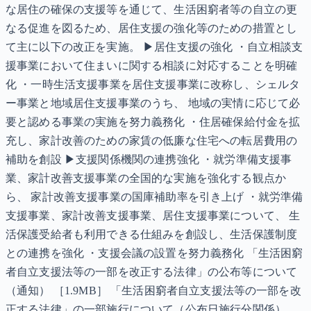
な居住の確保の支援等を通じて、生活困窮者等の自立の更
なる促進を図るため、居住支援の強化等のための措置とし
て主に以下の改正を実施。 ▶居住支援の強化 ・自立相談支
援事業において住まいに関する相談に対応することを明確
化 ・一時生活支援事業を居住支援事業に改称し、シェルタ
ー事業と地域居住支援事業のうち、 地域の実情に応じて必
要と認める事業の実施を努力義務化 ・住居確保給付金を拡
充し、家計改善のための家賃の低廉な住宅への転居費用の
補助を創設 ▶支援関係機関の連携強化 ・就労準備支援事
業、家計改善支援事業の全国的な実施を強化する観点か
ら、 家計改善支援事業の国庫補助率を引き上げ ・就労準備
支援事業、家計改善支援事業、居住支援事業について、 生
活保護受給者も利用できる仕組みを創設し、生活保護制度
との連携を強化 ・支援会議の設置を努力義務化 「生活困窮
者自立支援法等の一部を改正する法律」の公布等について
（通知） ［1.9MB］ 「生活困窮者自立支援法等の一部を改
正する法律」の一部施行について（公布日施行分関係）