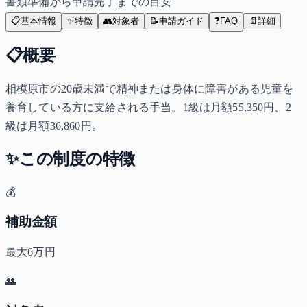
書類準備から申請完了までの目安
📋
基本情報
✨
特徴
👥
対象者
📝
申請ガイド
❓
FAQ
📄
詳細
📋
概要
相模原市の20歳未満で精神または身体に障害がある児童を
養育している方に支給される手当。1級は月額55,350円、2
級は月額36,860円。
✨
この制度の特徴
💰
補助金額
最大6万円
👥