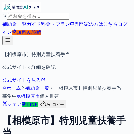
補助金一覧
ガイド
料金・プラン
専門家の方はこちら
ログ
イン
無料
AI診断
【相模原市】特別児童扶養手当
公式サイトで詳細を確認
公式サイトを見る
ホーム
補助金一覧
【相模原市】特別児童扶養手当
募集中
相模原市
個人
世帯
シェア
LINE
URLコピー
【相模原市】特別児童扶養手
当