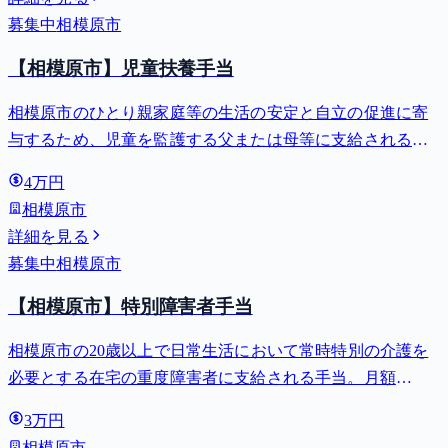
募集中
相模原市
【相模原市】児童扶養手当
相模原市のひとり親家庭等の生活の安定と自立の促進に寄
与するため、児童を監護する父または母等に支給される手
当。全部支給で月額最大44,140円。
4万円
相模原市
詳細を見る
募集中
相模原市
【相模原市】特別障害者手当
相模原市の20歳以上で日常生活において常時特別の介護を
必要とする在宅の重度障害者に支給される手当。月額
27,980円。
3万円
相模原市