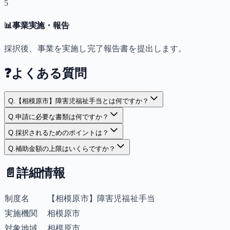
5
📊
事業実施・報告
採択後、事業を実施し完了報告書を提出します。
❓
よくある質問
Q.
【相模原市】障害児福祉手当とは何ですか？
Q.
申請に必要な書類は何ですか？
Q.
採択されるためのポイントは？
Q.
補助金額の上限はいくらですか？
📄
詳細情報
制度名
【相模原市】障害児福祉手当
実施機関
相模原市
対象地域
相模原市