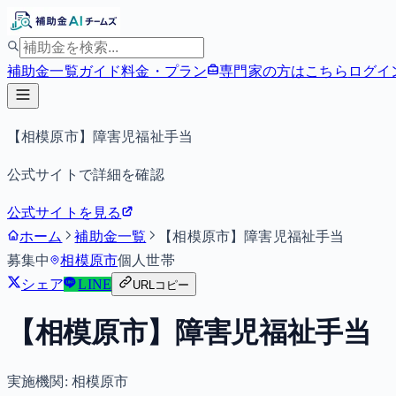
補助金一覧
ガイド
料金・プラン
専門家の方はこちら
ログイ
【相模原市】障害児福祉手当
公式サイトで詳細を確認
公式サイトを見る
ホーム
補助金一覧
【相模原市】障害児福祉手当
募集中
相模原市
個人
世帯
シェア
LINE
URLコピー
【相模原市】障害児福祉手当
実施機関:
相模原市