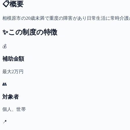
📋
概要
相模原市の20歳未満で重度の障害があり日常生活に常時介護が
✨
この制度の特徴
💰
補助金額
最大2万円
👥
対象者
個人、世帯
📍