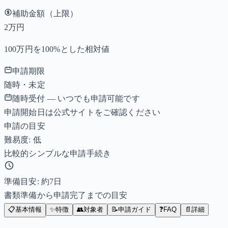
補助金額（上限）
2万円
100万円を100%とした相対値
申請期限
随時・未定
随時受付 — いつでも申請可能です
申請開始日は公式サイトをご確認ください
申請の目安
難易度: 低
比較的シンプルな申請手続き
準備目安: 約
7
日
書類準備から申請完了までの目安
📋
基本情報
✨
特徴
👥
対象者
📝
申請ガイド
❓
FAQ
📄
詳細