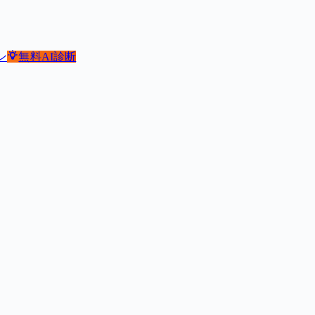
ン
無料
AI診断